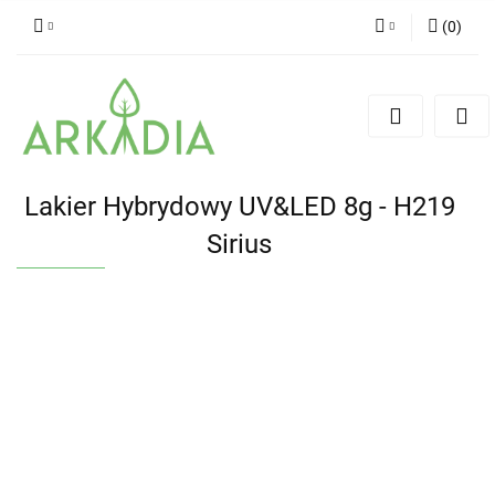
(
0
)
Zaloguj się
Zarejestruj się
Dodaj zgłoszenie
Lakier Hybrydowy UV&LED 8g - H219
Sirius