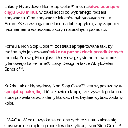
Lakiery Hybrydowe Non Stop Color™ można
łatwo usunąć w 
ciągu 5-10 minut
, w zależności od wybranego rodzaju 
zmywacza. Oba zmywacze lakierów hybrydowych od La 
Femme® są wzbogacone lanoliną lub kaprylem, aby zapobiec 
nadmiernemu wsuszaniu skóry i naturalnych paznokci.
Formuła Non Stop Color™ została zaprojektowana tak, by 
można było ją stosować
także na paznokciach przedłużonych
metodą Żelową, Fiberglass i Akrylową, systemem manicure 
tytanowego La Femme® Easy Design a także Akrylożelem 
Spheric™.
Każdy Lakier Hybrydowy Non Stop Color™ jest wyposażony w 
specjalną nakrętkę
, która zawiera kroplę rzeczywistego koloru, 
która pozwala łatwo zidentyfikować i bezbłędnie wybrać żądany 
kolor.
UWAGA: W celu uzyskania najlepszych rezultatu zaleca się 
stosowanie kompletu produktów do stylizacji Non Stop Color™ 