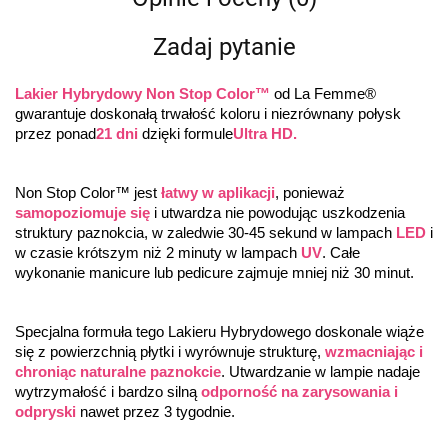
Zadaj pytanie
Lakier Hybrydowy Non Stop Color™
 od La Femme® 
gwarantuje doskonałą trwałość koloru i niezrównany połysk 
przez ponad
21 dni
 dzięki formule
Ultra HD.
Non Stop Color™ jest 
łatwy w aplikacji
, ponieważ 
samopoziomuje się
 i utwardza nie powodując uszkodzenia 
struktury paznokcia, w zaledwie 30-45 sekund w lampach 
LED
 i 
w czasie krótszym niż 2 minuty w lampach 
UV
. Całe 
wykonanie manicure lub pedicure zajmuje mniej niż 30 minut.
Specjalna formuła tego Lakieru Hybrydowego doskonale wiąże 
się z powierzchnią płytki i wyrównuje strukturę, 
wzmacniając i 
chroniąc naturalne paznokcie
. Utwardzanie w lampie nadaje 
wytrzymałość i bardzo silną 
odporność na zarysowania i 
odpryski
 nawet przez 3 tygodnie.