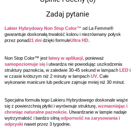
Zadaj pytanie
Lakier Hybrydowy Non Stop Color™
 od La Femme® 
gwarantuje doskonałą trwałość koloru i niezrównany połysk 
przez ponad
21 dni
 dzięki formule
Ultra HD.
Non Stop Color™ jest 
łatwy w aplikacji
, ponieważ 
samopoziomuje się
 i utwardza nie powodując uszkodzenia 
struktury paznokcia, w zaledwie 30-45 sekund w lampach 
LED
 i 
w czasie krótszym niż 2 minuty w lampach 
UV
. Całe 
wykonanie manicure lub pedicure zajmuje mniej niż 30 minut.
Specjalna formuła tego Lakieru Hybrydowego doskonale wiąże 
się z powierzchnią płytki i wyrównuje strukturę, 
wzmacniając i 
chroniąc naturalne paznokcie
. Utwardzanie w lampie nadaje 
wytrzymałość i bardzo silną 
odporność na zarysowania i 
odpryski
 nawet przez 3 tygodnie.