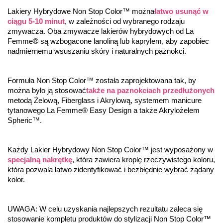
Lakiery Hybrydowe Non Stop Color™ można
łatwo usunąć w 
ciągu 5-10 minut
, w zależności od wybranego rodzaju 
zmywacza. Oba zmywacze lakierów hybrydowych od La 
Femme® są wzbogacone lanoliną lub kaprylem, aby zapobiec 
nadmiernemu wsuszaniu skóry i naturalnych paznokci.
Formuła Non Stop Color™ została zaprojektowana tak, by 
można było ją stosować
także na paznokciach przedłużonych
metodą Żelową, Fiberglass i Akrylową, systemem manicure 
tytanowego La Femme® Easy Design a także Akrylożelem 
Spheric™.
Każdy Lakier Hybrydowy Non Stop Color™ jest wyposażony w 
specjalną nakrętkę
, która zawiera kroplę rzeczywistego koloru, 
która pozwala łatwo zidentyfikować i bezbłędnie wybrać żądany 
kolor.
UWAGA: W celu uzyskania najlepszych rezultatu zaleca się 
stosowanie kompletu produktów do stylizacji Non Stop Color™ 