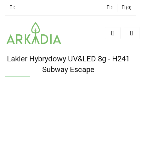
(
0
)
Zaloguj się
Zarejestruj się
Dodaj zgłoszenie
Lakier Hybrydowy UV&LED 8g - H241
Subway Escape