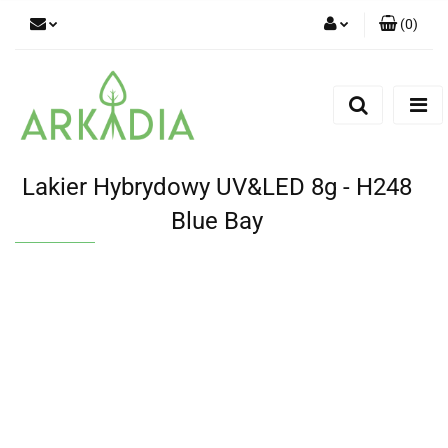
(
0
)
Zaloguj się
Zarejestruj się
Dodaj zgłoszenie
Lakier Hybrydowy UV&LED 8g - H248
Blue Bay