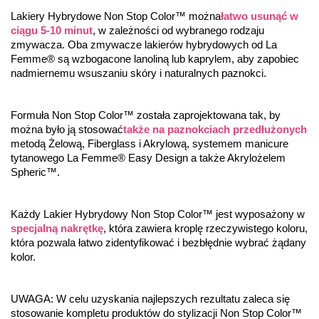
Lakiery Hybrydowe Non Stop Color™ można
łatwo usunąć w 
ciągu 5-10 minut
, w zależności od wybranego rodzaju 
zmywacza. Oba zmywacze lakierów hybrydowych od La 
Femme® są wzbogacone lanoliną lub kaprylem, aby zapobiec 
nadmiernemu wsuszaniu skóry i naturalnych paznokci.
Formuła Non Stop Color™ została zaprojektowana tak, by 
można było ją stosować
także na paznokciach przedłużonych
metodą Żelową, Fiberglass i Akrylową, systemem manicure 
tytanowego La Femme® Easy Design a także Akrylożelem 
Spheric™.
Każdy Lakier Hybrydowy Non Stop Color™ jest wyposażony w 
specjalną nakrętkę
, która zawiera kroplę rzeczywistego koloru, 
która pozwala łatwo zidentyfikować i bezbłędnie wybrać żądany 
kolor.
UWAGA: W celu uzyskania najlepszych rezultatu zaleca się 
stosowanie kompletu produktów do stylizacji Non Stop Color™ 