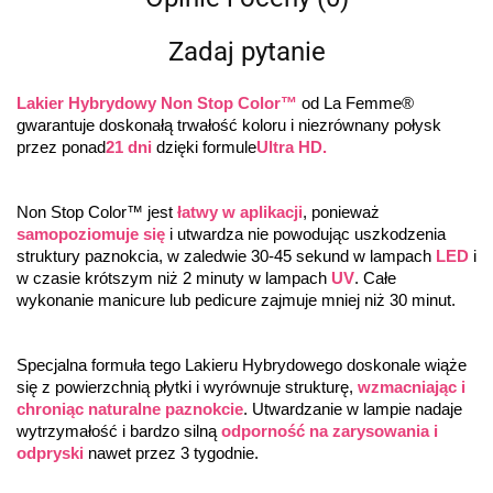
Zadaj pytanie
Lakier Hybrydowy Non Stop Color™
 od La Femme® 
gwarantuje doskonałą trwałość koloru i niezrównany połysk 
przez ponad
21 dni
 dzięki formule
Ultra HD.
Non Stop Color™ jest 
łatwy w aplikacji
, ponieważ 
samopoziomuje się
 i utwardza nie powodując uszkodzenia 
struktury paznokcia, w zaledwie 30-45 sekund w lampach 
LED
 i 
w czasie krótszym niż 2 minuty w lampach 
UV
. Całe 
wykonanie manicure lub pedicure zajmuje mniej niż 30 minut.
Specjalna formuła tego Lakieru Hybrydowego doskonale wiąże 
się z powierzchnią płytki i wyrównuje strukturę, 
wzmacniając i 
chroniąc naturalne paznokcie
. Utwardzanie w lampie nadaje 
wytrzymałość i bardzo silną 
odporność na zarysowania i 
odpryski
 nawet przez 3 tygodnie.