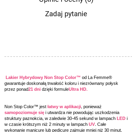
Zadaj pytanie
 Lakier Hybrydowy Non Stop Color™
 od La Femme® 
gwarantuje doskonałą trwałość koloru i niezrównany połysk 
przez ponad
21 dni
 dzięki formule
Ultra HD.
Non Stop Color™ jest 
łatwy w aplikacji
, ponieważ 
samopoziomuje się
 i utwardza nie powodując uszkodzenia 
struktury paznokcia, w zaledwie 30-45 sekund w lampach 
LED
 i 
w czasie krótszym niż 2 minuty w lampach 
UV
. Całe 
wykonanie manicure lub pedicure zajmuje mniej niż 30 minut.