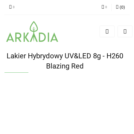
(
0
)
Zaloguj się
Zarejestruj się
Dodaj zgłoszenie
Lakier Hybrydowy UV&LED 8g - H260
Blazing Red