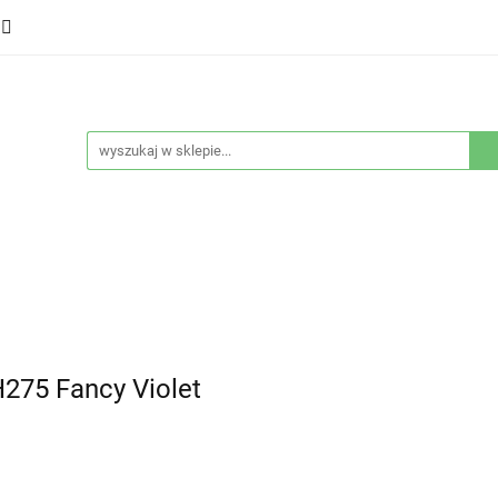
ducenci
Twarz
Włosy
Ciało
Stylizacja
eństwo
Sprzęty
Nowości
Bestsellery
łosy
Ciało
Stylizacja
Higiena i bezpieczeństwo
275 Fancy Violet