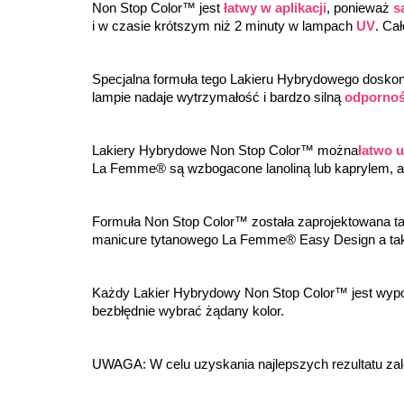
Non Stop Color™ jest 
łatwy w aplikacji
, ponieważ 
s
i w czasie krótszym niż 2 minuty w lampach 
UV
. Ca
Specjalna formuła tego Lakieru Hybrydowego doskonal
lampie nadaje wytrzymałość i bardzo silną 
odpornoś
Lakiery Hybrydowe Non Stop Color™ można
łatwo 
La Femme® są wzbogacone lanoliną lub kaprylem, a
Formuła Non Stop Color™ została zaprojektowana ta
manicure tytanowego La Femme® Easy Design a ta
Każdy Lakier Hybrydowy Non Stop Color™ jest wyp
bezbłędnie wybrać żądany kolor.
UWAGA: W celu uzyskania najlepszych rezultatu za