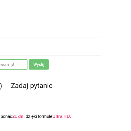
Wyślij
)
Zadaj pytanie
 ponad
21 dni
 dzięki formule
Ultra HD.