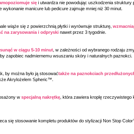
amopoziomuje się
 i utwardza nie powodując uszkodzenia struktury
łe wykonanie manicure lub pedicure zajmuje mniej niż 30 minut.
e wiąże się z powierzchnią płytki i wyrównuje strukturę, 
wzmacniaj
ć na zarysowania i odpryski
 nawet przez 3 tygodnie.
usunąć w ciągu 5-10 minut
, w zależności od wybranego rodzaju z
by zapobiec nadmiernemu wsuszaniu skóry i naturalnych paznokci.
k, by można było ją stosować
także na paznokciach przedłużonyc
kże Akrylożelem Spheric™.
osażony w 
specjalną nakrętkę
, która zawiera kroplę rzeczywistego k
leca się stosowanie kompletu produktów do stylizacji Non Stop Co