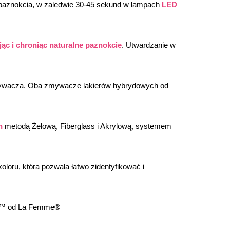
 paznokcia, w zaledwie 30-45 sekund w lampach 
LED
ąc i chroniąc naturalne paznokcie
. Utwardzanie w 
mywacza. Oba zmywacze lakierów hybrydowych od 
h
 metodą Żelową, Fiberglass i Akrylową, systemem 
oloru, która pozwala łatwo zidentyfikować i 
lor™ od La Femme®