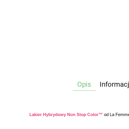
Opis
Informac
Lakier Hybrydowy Non Stop Color™
 od La Femme®