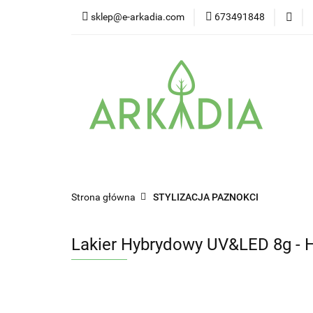
sklep@e-arkadia.com
673491848
Kategorie
Pro
Higiena i bezpiecz
Kategorie
Producenci
Twarz
W
Strona główna
STYLIZACJA PAZNOKCI
Lakier Hybrydowy UV&LED 8g - H