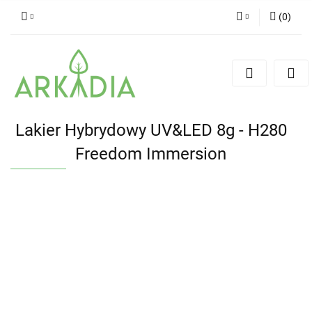
(
0
)
Zaloguj się
Zarejestruj się
Dodaj zgłoszenie
Lakier Hybrydowy UV&LED 8g - H280
Freedom Immersion