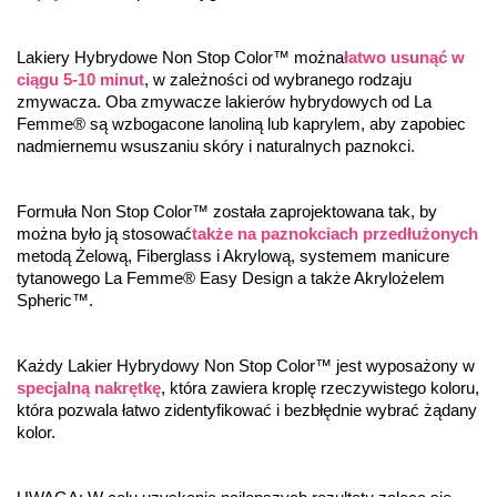
Lakiery Hybrydowe Non Stop Color™ można
łatwo usunąć w 
ciągu 5-10 minut
, w zależności od wybranego rodzaju 
zmywacza. Oba zmywacze lakierów hybrydowych od La 
Femme® są wzbogacone lanoliną lub kaprylem, aby zapobiec 
nadmiernemu wsuszaniu skóry i naturalnych paznokci.
Formuła Non Stop Color™ została zaprojektowana tak, by 
można było ją stosować
także na paznokciach przedłużonych
metodą Żelową, Fiberglass i Akrylową, systemem manicure 
tytanowego La Femme® Easy Design a także Akrylożelem 
Spheric™.
Każdy Lakier Hybrydowy Non Stop Color™ jest wyposażony w 
specjalną nakrętkę
, która zawiera kroplę rzeczywistego koloru, 
która pozwala łatwo zidentyfikować i bezbłędnie wybrać żądany 
kolor.