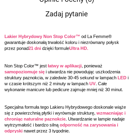
Zadaj pytanie
Lakier Hybrydowy Non Stop Color™
 od La Femme® 
gwarantuje doskonałą trwałość koloru i niezrównany połysk 
przez ponad
21 dni
 dzięki formule
Ultra HD.
Non Stop Color™ jest 
łatwy w aplikacji
, ponieważ 
samopoziomuje się
 i utwardza nie powodując uszkodzenia 
struktury paznokcia, w zaledwie 30-45 sekund w lampach 
LED
 i 
w czasie krótszym niż 2 minuty w lampach 
UV
. Całe 
wykonanie manicure lub pedicure zajmuje mniej niż 30 minut.
Specjalna formuła tego Lakieru Hybrydowego doskonale wiąże 
się z powierzchnią płytki i wyrównuje strukturę, 
wzmacniając i 
chroniąc naturalne paznokcie
. Utwardzanie w lampie nadaje 
wytrzymałość i bardzo silną 
odporność na zarysowania i 
odpryski
 nawet przez 3 tygodnie.