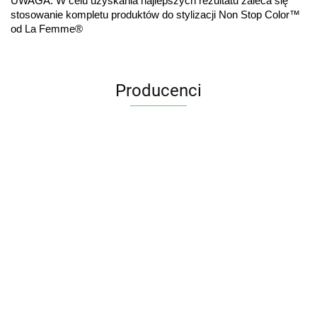
UWAGA: W celu uzyskania najlepszych rezultatu zaleca się 
stosowanie kompletu produktów do stylizacji Non Stop Color™ 
od La Femme®
Producenci