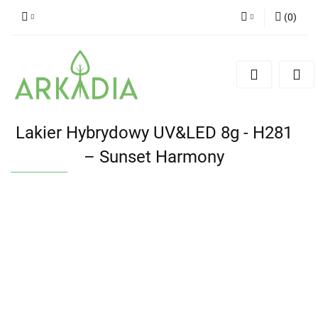
(
0
)
Zaloguj się
Zarejestruj się
Dodaj zgłoszenie
Lakier Hybrydowy UV&LED 8g - H281
– Sunset Harmony