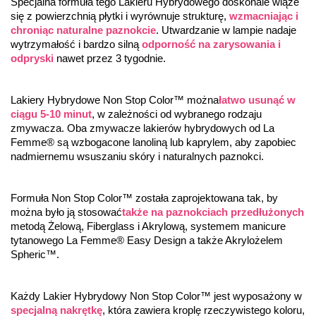
Specjalna formuła tego Lakieru Hybrydowego doskonale wiąże 
się z powierzchnią płytki i wyrównuje strukturę, 
wzmacniając i 
chroniąc naturalne paznokcie
. Utwardzanie w lampie nadaje 
wytrzymałość i bardzo silną 
odporność na zarysowania i 
odpryski
 nawet przez 3 tygodnie.
Lakiery Hybrydowe Non Stop Color™ można
łatwo usunąć w 
ciągu 5-10 minut
, w zależności od wybranego rodzaju 
zmywacza. Oba zmywacze lakierów hybrydowych od La 
Femme® są wzbogacone lanoliną lub kaprylem, aby zapobiec 
nadmiernemu wsuszaniu skóry i naturalnych paznokci.
Formuła Non Stop Color™ została zaprojektowana tak, by 
można było ją stosować
także na paznokciach przedłużonych
metodą Żelową, Fiberglass i Akrylową, systemem manicure 
tytanowego La Femme® Easy Design a także Akrylożelem 
Spheric™.
Każdy Lakier Hybrydowy Non Stop Color™ jest wyposażony w 
specjalną nakrętkę
, która zawiera kroplę rzeczywistego koloru, 