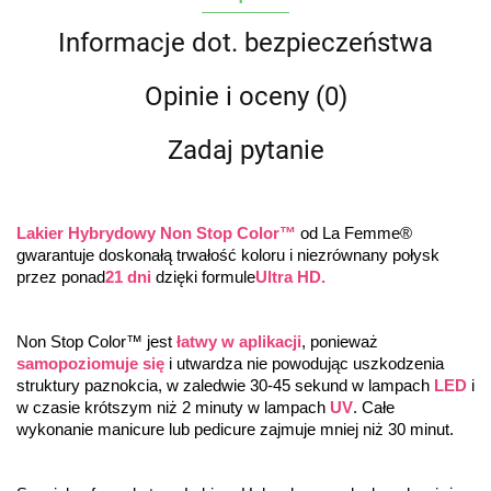
Informacje dot. bezpieczeństwa
Opinie i oceny (0)
Zadaj pytanie
Lakier Hybrydowy Non Stop Color™
 od La Femme® 
gwarantuje doskonałą trwałość koloru i niezrównany połysk 
przez ponad
21 dni
 dzięki formule
Ultra HD.
Non Stop Color™ jest 
łatwy w aplikacji
, ponieważ 
samopoziomuje się
 i utwardza nie powodując uszkodzenia 
struktury paznokcia, w zaledwie 30-45 sekund w lampach 
LED
 i 
w czasie krótszym niż 2 minuty w lampach 
UV
. Całe 
wykonanie manicure lub pedicure zajmuje mniej niż 30 minut.