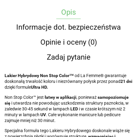
Opis
Informacje dot. bezpieczeństwa
Opinie i oceny (0)
Zadaj pytanie
Lakier Hybrydowy Non Stop Color™
od La Femme® gwarantuje
doskonałą trwałość koloru i niezrównany połysk przez ponad
21 dni
dzięki formule
Ultra HD.
Non Stop Color™ jest
łatwy w aplikacji
, ponieważ
samopoziomuje
się
i utwardza nie powodując uszkodzenia struktury paznokcia, w
zaledwie 30-45 sekund w lampach
LED
i w czasie krótszym niż 2
minuty w lampach
UV
. Całe wykonanie manicure lub pedicure
zajmuje mniej niż 30 minut.
Specjalna formuła tego Lakieru Hybrydowego doskonale wiąże się
z powierzchnią płytki i wyrównuje strukturę,
wzmacniając i