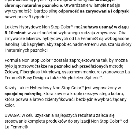
chroniąc naturalne paznokcie
. Utwardzanie w lampie nadaje
wytrzymałość i bardzo silną
odporność na zarysowania i odpryski
nawet przez 3 tygodnie.
Lakiery Hybrydowe Non Stop Color™ można
łatwo usunąć w ciągu
5-10 minut
, w zależności od wybranego rodzaju zmywacza. Oba
zmywacze lakierów hybrydowych od La Femme® są wzbogacone
lanoliną lub kaprylem, aby zapobiec nadmiernemu wsuszaniu skóry
i naturalnych paznokci.
Formuła Non Stop Color™ została zaprojektowana tak, by można
było ją stosować
także na paznokciach przedłużonych
metodą
Żelową, Fiberglass i Akrylową, systemem manicure tytanowego La
Femme® Easy Design a także Akrylożelem Spheric™.
Każdy Lakier Hybrydowy Non Stop Color™ jest wyposażony w
specjalną nakrętkę
, która zawiera kroplę rzeczywistego koloru,
która pozwala łatwo zidentyfikować i bezbłędnie wybrać żądany
kolor.
UWAGA: W celu uzyskania najlepszych rezultatu zaleca się
stosowanie kompletu produktów do stylizacji Non Stop Color™ od
La Femme®