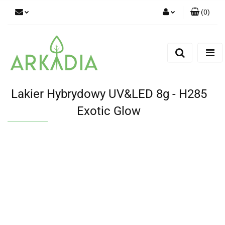
(
0
)
Zaloguj się
Zarejestruj się
Dodaj zgłoszenie
Lakier Hybrydowy UV&LED 8g - H285
Exotic Glow