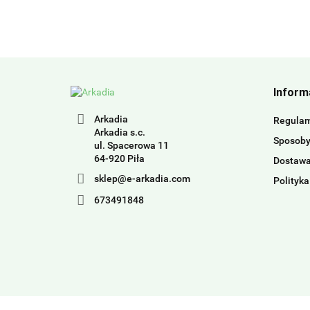
Inform
Arkadia
Regula
Arkadia s.c.
Sposoby
ul. Spacerowa 11
64-920 Piła
Dostaw
sklep@e-arkadia.com
Polityka
673491848