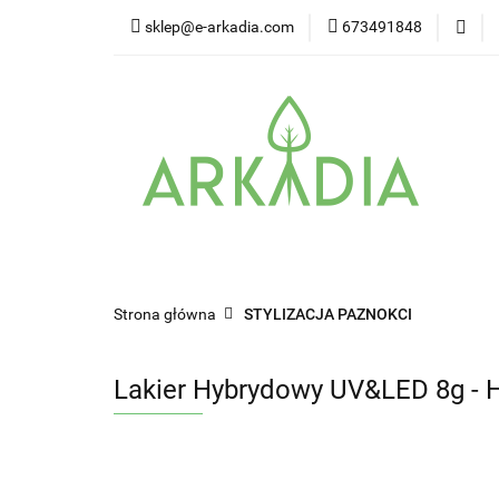
sklep@e-arkadia.com
673491848
Kategorie
Pro
Higiena i bezpiecz
Kategorie
Producenci
Twarz
W
Strona główna
STYLIZACJA PAZNOKCI
Lakier Hybrydowy UV&LED 8g - H