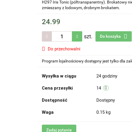
H297 Iris Tonic (półtransparentny). Brokatowy ni
zmieszany z lodowym, drobnym brokatem.
24.99
szt.
Do koszyka
Do przechowalni
Program lojalnościowy dostępny jest tylko dla z
Wysyłka w ciągu
24 godziny
Cena przesyłki
14
Dostępność
Dostępny
Waga
0.15 kg
Zadaj pytanie