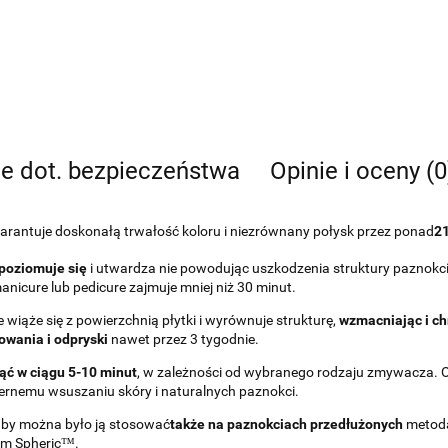
je dot. bezpieczeństwa
Opinie i oceny (0
antuje doskonałą trwałość koloru i niezrównany połysk przez ponad
21
oziomuje się
i utwardza nie powodując uszkodzenia struktury paznokc
anicure lub pedicure zajmuje mniej niż 30 minut.
iąże się z powierzchnią płytki i wyrównuje strukturę,
wzmacniając i ch
owania i odpryski
nawet przez 3 tygodnie.
ąć w ciągu 5-10 minut
, w zależności od wybranego rodzaju zmywacza
ernemu wsuszaniu skóry i naturalnych paznokci.
 by można było ją stosować
także na paznokciach przedłużonych
metodą
em Spheric™.