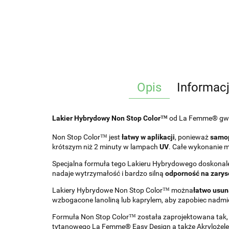
Opis
Informac
Lakier Hybrydowy Non Stop Color™
od La Femme® gwar
Non Stop Color™ jest
łatwy w aplikacji
, ponieważ
samop
krótszym niż 2 minuty w lampach
UV
. Całe wykonanie m
Specjalna formuła tego Lakieru Hybrydowego doskonale w
nadaje wytrzymałość i bardzo silną
odporność na zarys
Lakiery Hybrydowe Non Stop Color™ można
łatwo usun
wzbogacone lanoliną lub kaprylem, aby zapobiec nadmi
Formuła Non Stop Color™ została zaprojektowana tak,
tytanowego La Femme® Easy Design a także Akrylożel