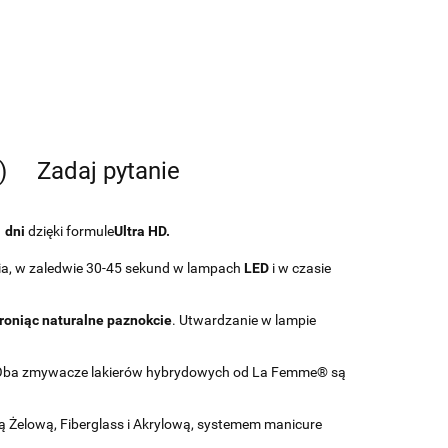
)
Zadaj pytanie
 dni
dzięki formule
Ultra HD.
ia, w zaledwie 30-45 sekund w lampach
LED
i w czasie
roniąc naturalne paznokcie
. Utwardzanie w lampie
. Oba zmywacze lakierów hybrydowych od La Femme® są
 Żelową, Fiberglass i Akrylową, systemem manicure