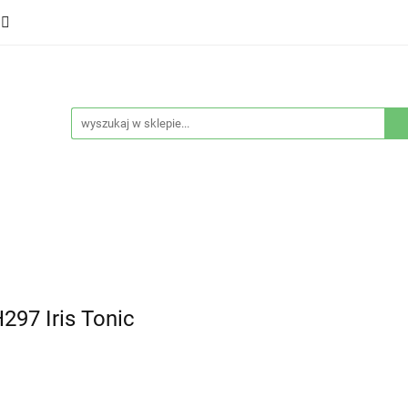
ducenci
Twarz
Włosy
Ciało
Stylizacja
eństwo
Sprzęty
Nowości
Bestsellery
łosy
Ciało
Stylizacja
Higiena i bezpieczeństwo
297 Iris Tonic