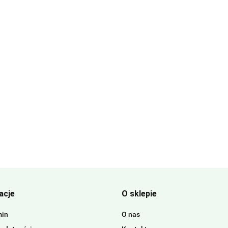
acje
O sklepie
min
O nas