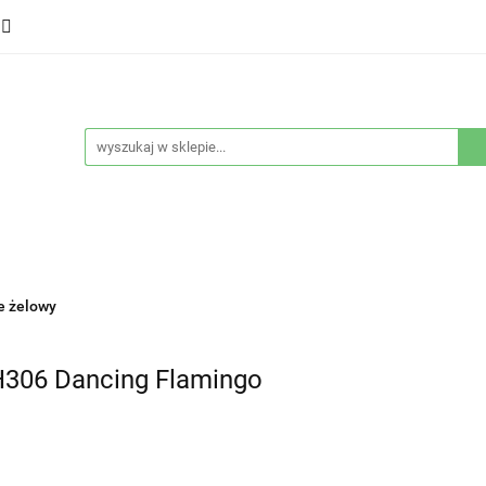
ducenci
Twarz
Włosy
Ciało
Stylizacja
eństwo
Sprzęty
Nowości
Bestsellery
łosy
Ciało
Stylizacja
Higiena i bezpieczeństwo
e żelowy
H306 Dancing Flamingo