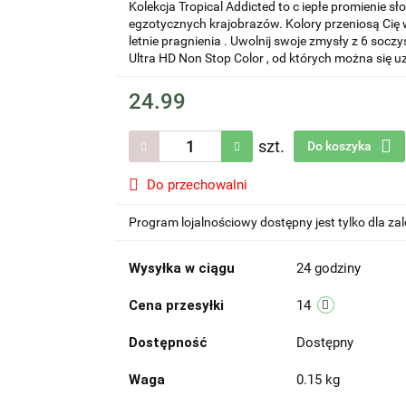
Kolekcja Tropical Addicted to c iepłe promienie s
egzotycznych krajobrazów. Kolory przeniosą Cię w
letnie pragnienia . Uwolnij swoje zmysły z 6 soc
Ultra HD Non Stop Color , od których można się uza
24.99
szt.
Do koszyka
Do przechowalni
Program lojalnościowy dostępny jest tylko dla z
Wysyłka w ciągu
24 godziny
Cena przesyłki
14
Dostępność
Dostępny
Waga
0.15 kg