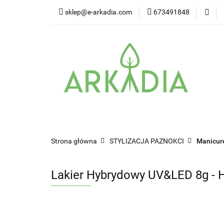
sklep@e-arkadia.com
673491848
Kategorie
Pro
Higiena i bezpiecz
Kategorie
Producenci
Twarz
W
Strona główna
STYLIZACJA PAZNOKCI
Manicur
Lakier Hybrydowy UV&LED 8g - 