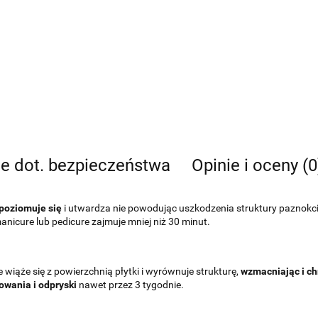
je dot. bezpieczeństwa
Opinie i oceny (0
oziomuje się
i utwardza nie powodując uszkodzenia struktury paznokc
anicure lub pedicure zajmuje mniej niż 30 minut.
iąże się z powierzchnią płytki i wyrównuje strukturę,
wzmacniając i ch
owania i odpryski
nawet przez 3 tygodnie.