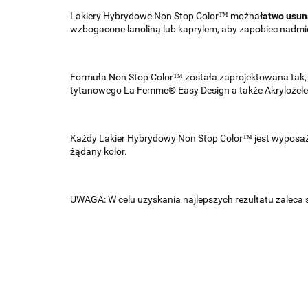
Lakiery Hybrydowe Non Stop Color™ można
łatwo usun
wzbogacone lanoliną lub kaprylem, aby zapobiec nadmi
Formuła Non Stop Color™ została zaprojektowana tak,
tytanowego La Femme® Easy Design a także Akrylożel
Każdy Lakier Hybrydowy Non Stop Color™ jest wypos
żądany kolor.
UWAGA: W celu uzyskania najlepszych rezultatu zaleca