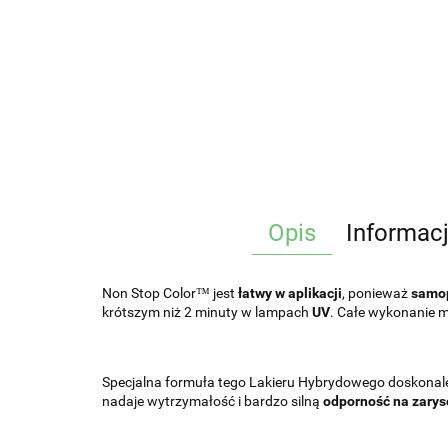
Opis
Informac
Non Stop Color™ jest
łatwy w aplikacji
, ponieważ
samop
krótszym niż 2 minuty w lampach
UV
. Całe wykonanie m
Specjalna formuła tego Lakieru Hybrydowego doskonale w
nadaje wytrzymałość i bardzo silną
odporność na zarys