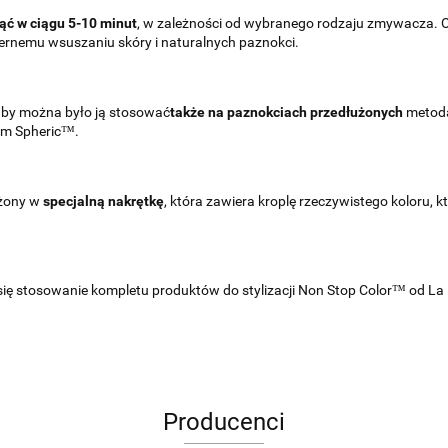
ąć w ciągu 5-10 minut
, w zależności od wybranego rodzaju zmywacza
ernemu wsuszaniu skóry i naturalnych paznokci.
 by można było ją stosować
także na paznokciach przedłużonych
metodą
em Spheric™.
ażony w
specjalną nakrętkę
, która zawiera kroplę rzeczywistego koloru, 
 się stosowanie kompletu produktów do stylizacji Non Stop Color™ od 
Producenci