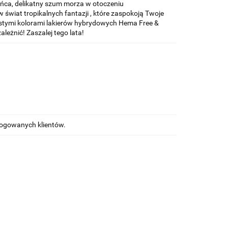
łońca, delikatny szum morza w otoczeniu
 świat tropikalnych fantazji , które zaspokoją Twoje
zystymi kolorami lakierów hybrydowych Hema Free &
leżnić! Zaszalej tego lata!
alogowanych klientów.