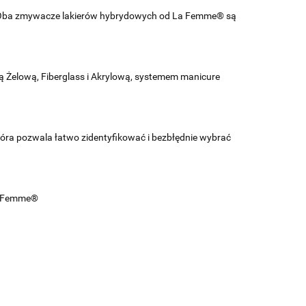
. Oba zmywacze lakierów hybrydowych od La Femme® są
 Żelową, Fiberglass i Akrylową, systemem manicure
która pozwala łatwo zidentyfikować i bezbłędnie wybrać
La Femme®