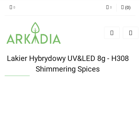
(
0
)
Zaloguj się
Zarejestruj się
Dodaj zgłoszenie
Lakier Hybrydowy UV&LED 8g - H308
Shimmering Spices