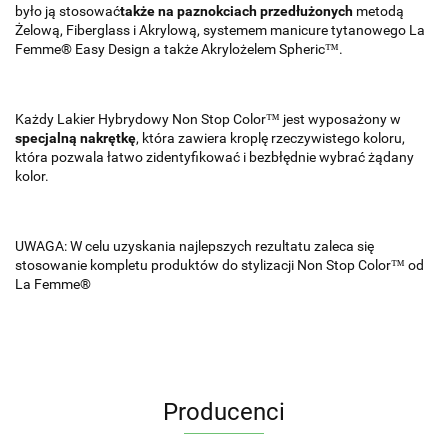
było ją stosować
także na paznokciach przedłużonych
metodą
Żelową, Fiberglass i Akrylową, systemem manicure tytanowego La
Femme® Easy Design a także Akrylożelem Spheric™.
Każdy Lakier Hybrydowy Non Stop Color™ jest wyposażony w
specjalną nakrętkę
, która zawiera kroplę rzeczywistego koloru,
która pozwala łatwo zidentyfikować i bezbłędnie wybrać żądany
kolor.
UWAGA: W celu uzyskania najlepszych rezultatu zaleca się
stosowanie kompletu produktów do stylizacji Non Stop Color™ od
La Femme®
Producenci