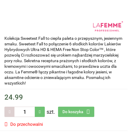
Kolekcja Sweetest Fall to ciepła paleta o przepysznym, jesiennym
smaku. Sweetest Fall to połączenie 6 słodkich kolorów Lakierów
Hybrydowych Ultra HD & HEMA Free Non Stop Color™ , które
pozwolą Ci rozkoszować się urokiem najbardziej marzycielskiej
pory roku. Sekretna receptura prażonych i słodkich kolorów, z
kremowymi i owocowymi smaczkami, to prawdziwa uczta dla
oczu. La Femme® łączy pikantne i łagodne kolory jesieni, w
aksamitne odcienie o zniewalającym smaku. Posmakuj ich
wszystkich!
24.99
szt.
Do koszyka
Do przechowalni