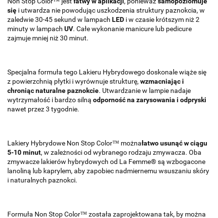
Non Stop Color™ jest
łatwy w aplikacji
, ponieważ
samopoziomuje
się
i utwardza nie powodując uszkodzenia struktury paznokcia, w
zaledwie 30-45 sekund w lampach
LED
i w czasie krótszym niż 2
minuty w lampach
UV
. Całe wykonanie manicure lub pedicure
zajmuje mniej niż 30 minut.
Specjalna formuła tego Lakieru Hybrydowego doskonale wiąże się
z powierzchnią płytki i wyrównuje strukturę,
wzmacniając i
chroniąc naturalne paznokcie
. Utwardzanie w lampie nadaje
wytrzymałość i bardzo silną
odporność na zarysowania i odpryski
nawet przez 3 tygodnie.
Lakiery Hybrydowe Non Stop Color™ można
łatwo usunąć w ciągu
5-10 minut
, w zależności od wybranego rodzaju zmywacza. Oba
zmywacze lakierów hybrydowych od La Femme® są wzbogacone
lanoliną lub kaprylem, aby zapobiec nadmiernemu wsuszaniu skóry
i naturalnych paznokci.
Formuła Non Stop Color™ została zaprojektowana tak, by można