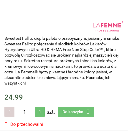
Sweetest Fall to ciepła paleta o przepysznym, jesiennym smaku.
Sweetest Fall to połączenie 6 słodkich kolorów Lakierów
Hybrydowych Ultra HD & HEMA Free Non Stop Color™ , które
pozwolą Ci rozkoszować się urokiem najbardziej marzycielskiej
pory roku. Sekretna receptura prażonych i słodkich kolorów, z
kremowymi i owocowymi smaczkami, to prawdziwa uczta dla
oczu. La Femme® łączy pikantne i łagodne kolory jesieni, w
aksamitne odcienie o zniewalającym smaku. Posmakuj ich
wszystkich!
24.99
szt.
Do koszyka
Do przechowalni