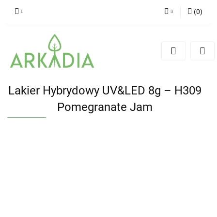
(
0
)
Zaloguj się
Zarejestruj się
Dodaj zgłoszenie
Lakier Hybrydowy UV&LED 8g – H309
Pomegranate Jam