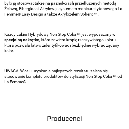
było ją stosować
także na paznokciach przedłużonych
metodą
Żelową, Fiberglass i Akrylową, systemem manicure tytanowego La
Femme® Easy Design a także Akrylożelem Spheric™.
Każdy Lakier Hybrydowy Non Stop Color™ jest wyposażony w
specjalną nakrętkę
, która zawiera kroplę rzeczywistego koloru,
która pozwala łatwo zidentyfikować i bezbłędnie wybrać żądany
kolor.
UWAGA: W celu uzyskania najlepszych rezultatu zaleca się
stosowanie kompletu produktów do stylizacji Non Stop Color™ od
La Femme®
Producenci