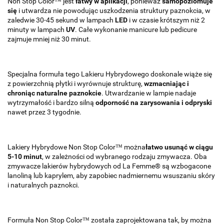
Non Stop Color™ jest
łatwy w aplikacji
, ponieważ
samopoziomuje
się
i utwardza nie powodując uszkodzenia struktury paznokcia, w
zaledwie 30-45 sekund w lampach
LED
i w czasie krótszym niż 2
minuty w lampach
UV
. Całe wykonanie manicure lub pedicure
zajmuje mniej niż 30 minut.
Specjalna formuła tego Lakieru Hybrydowego doskonale wiąże się
z powierzchnią płytki i wyrównuje strukturę,
wzmacniając i
chroniąc naturalne paznokcie
. Utwardzanie w lampie nadaje
wytrzymałość i bardzo silną
odporność na zarysowania i odpryski
nawet przez 3 tygodnie.
Lakiery Hybrydowe Non Stop Color™ można
łatwo usunąć w ciągu
5-10 minut
, w zależności od wybranego rodzaju zmywacza. Oba
zmywacze lakierów hybrydowych od La Femme® są wzbogacone
lanoliną lub kaprylem, aby zapobiec nadmiernemu wsuszaniu skóry
i naturalnych paznokci.
Formuła Non Stop Color™ została zaprojektowana tak, by można