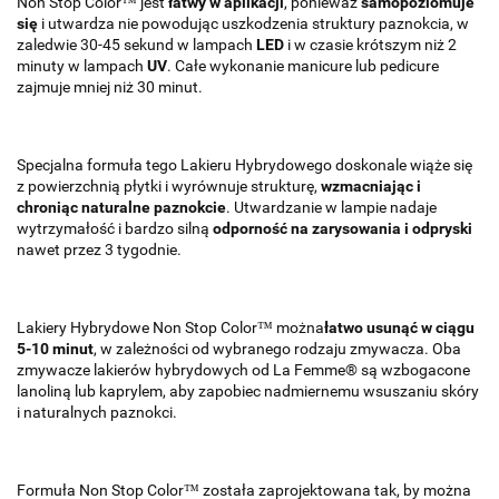
Non Stop Color™ jest
łatwy w aplikacji
, ponieważ
samopoziomuje
się
i utwardza nie powodując uszkodzenia struktury paznokcia, w
zaledwie 30-45 sekund w lampach
LED
i w czasie krótszym niż 2
minuty w lampach
UV
. Całe wykonanie manicure lub pedicure
zajmuje mniej niż 30 minut.
Specjalna formuła tego Lakieru Hybrydowego doskonale wiąże się
z powierzchnią płytki i wyrównuje strukturę,
wzmacniając i
chroniąc naturalne paznokcie
. Utwardzanie w lampie nadaje
wytrzymałość i bardzo silną
odporność na zarysowania i odpryski
nawet przez 3 tygodnie.
Lakiery Hybrydowe Non Stop Color™ można
łatwo usunąć w ciągu
5-10 minut
, w zależności od wybranego rodzaju zmywacza. Oba
zmywacze lakierów hybrydowych od La Femme® są wzbogacone
lanoliną lub kaprylem, aby zapobiec nadmiernemu wsuszaniu skóry
i naturalnych paznokci.
Formuła Non Stop Color™ została zaprojektowana tak, by można