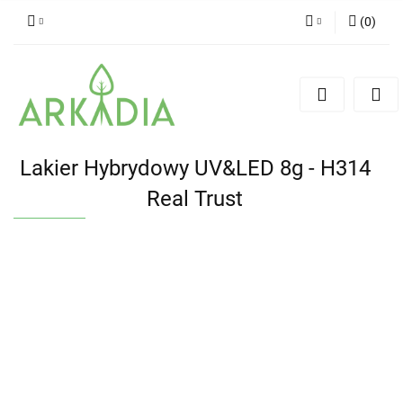
(
0
)
Zaloguj się
Zarejestruj się
Dodaj zgłoszenie
Lakier Hybrydowy UV&LED 8g - H314
Real Trust