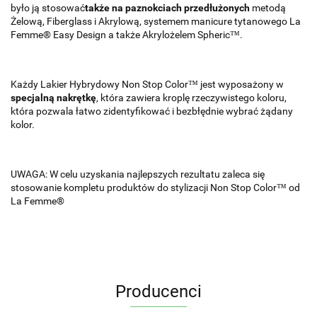
było ją stosować
także na paznokciach przedłużonych
metodą
Żelową, Fiberglass i Akrylową, systemem manicure tytanowego La
Femme® Easy Design a także Akrylożelem Spheric™.
Każdy Lakier Hybrydowy Non Stop Color™ jest wyposażony w
specjalną nakrętkę
, która zawiera kroplę rzeczywistego koloru,
która pozwala łatwo zidentyfikować i bezbłędnie wybrać żądany
kolor.
UWAGA: W celu uzyskania najlepszych rezultatu zaleca się
stosowanie kompletu produktów do stylizacji Non Stop Color™ od
La Femme®
Producenci