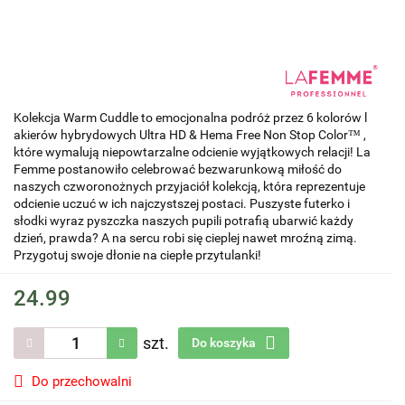
Kolekcja Warm Cuddle to emocjonalna podróż przez 6 kolorów l
akierów hybrydowych Ultra HD & Hema Free Non Stop Color™ ,
które wymalują niepowtarzalne odcienie wyjątkowych relacji! La
Femme postanowiło celebrować bezwarunkową miłość do
naszych czworonożnych przyjaciół kolekcją, która reprezentuje
odcienie uczuć w ich najczystszej postaci. Puszyste futerko i
słodki wyraz pyszczka naszych pupili potrafią ubarwić każdy
dzień, prawda? A na sercu robi się cieplej nawet mroźną zimą.
Przygotuj swoje dłonie na ciepłe przytulanki!
24.99
szt.
Do koszyka
Do przechowalni