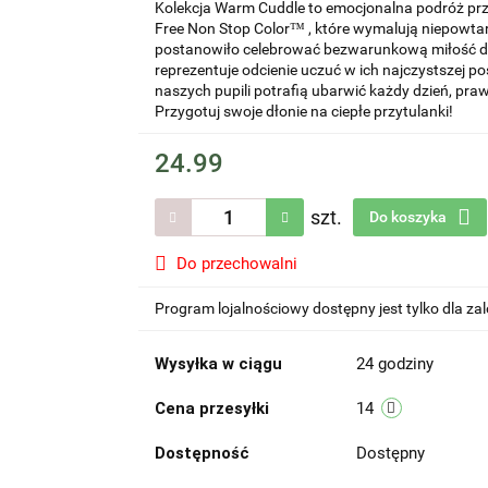
Kolekcja Warm Cuddle to emocjonalna podróż prz
Free Non Stop Color™ , które wymalują niepowtar
postanowiło celebrować bezwarunkową miłość do 
reprezentuje odcienie uczuć w ich najczystszej po
naszych pupili potrafią ubarwić każdy dzień, praw
Przygotuj swoje dłonie na ciepłe przytulanki!
24.99
szt.
Do koszyka
Do przechowalni
Program lojalnościowy dostępny jest tylko dla z
Wysyłka w ciągu
24 godziny
Cena przesyłki
14
Dostępność
Dostępny