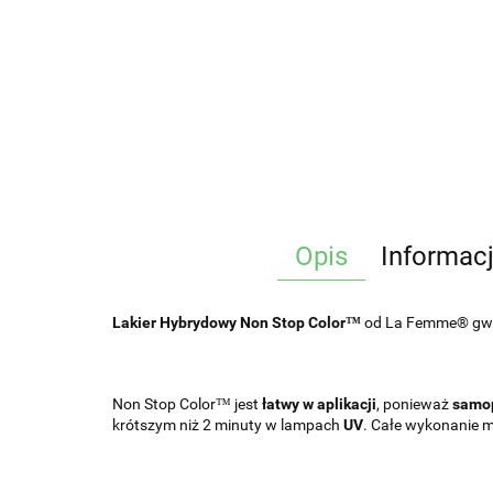
Opis
Informac
Lakier Hybrydowy Non Stop Color™
od La Femme® gwar
Non Stop Color™ jest
łatwy w aplikacji
, ponieważ
samop
krótszym niż 2 minuty w lampach
UV
. Całe wykonanie m