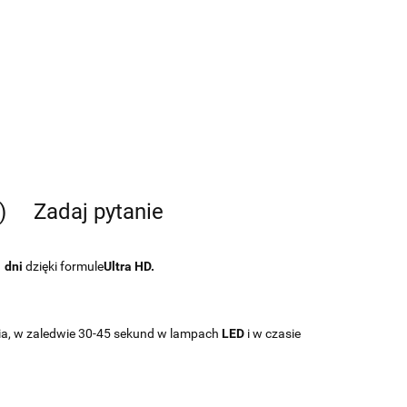
)
Zadaj pytanie
 dni
dzięki formule
Ultra HD.
ia, w zaledwie 30-45 sekund w lampach
LED
i w czasie