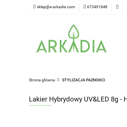
sklep@e-arkadia.com
673491848
Kategorie
Pro
Higiena i bezpiecz
Kategorie
Producenci
Twarz
W
Strona główna
STYLIZACJA PAZNOKCI
Lakier Hybrydowy UV&LED 8g - H