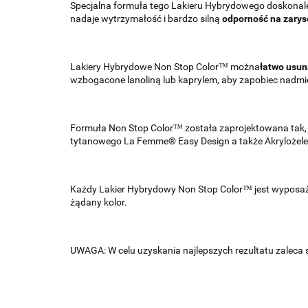
Specjalna formuła tego Lakieru Hybrydowego doskonale w
nadaje wytrzymałość i bardzo silną
odporność na zarys
Lakiery Hybrydowe Non Stop Color™ można
łatwo usun
wzbogacone lanoliną lub kaprylem, aby zapobiec nadmi
Formuła Non Stop Color™ została zaprojektowana tak,
tytanowego La Femme® Easy Design a także Akrylożel
Każdy Lakier Hybrydowy Non Stop Color™ jest wypos
żądany kolor.
UWAGA: W celu uzyskania najlepszych rezultatu zaleca