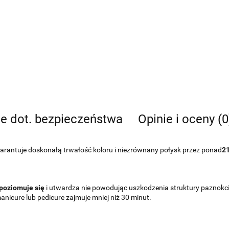
je dot. bezpieczeństwa
Opinie i oceny (0
antuje doskonałą trwałość koloru i niezrównany połysk przez ponad
21
oziomuje się
i utwardza nie powodując uszkodzenia struktury paznokc
anicure lub pedicure zajmuje mniej niż 30 minut.