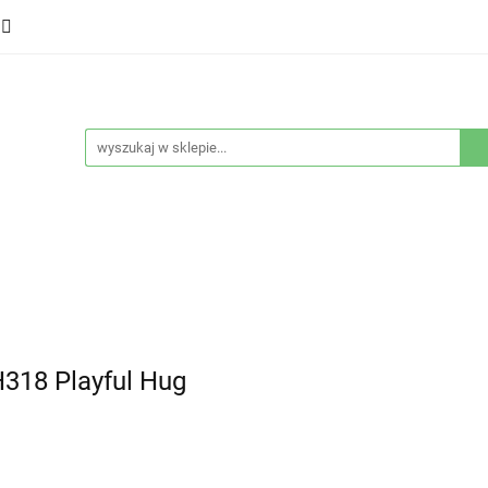
ducenci
Twarz
Włosy
Ciało
Stylizacja
eństwo
Sprzęty
Nowości
Bestsellery
łosy
Ciało
Stylizacja
Higiena i bezpieczeństwo
318 Playful Hug