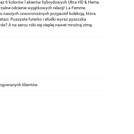
ez 6 kolorów l akierów hybrydowych Ultra HD & Hema
zalne odcienie wyjątkowych relacji! La Femme
naszych czworonożnych przyjaciół kolekcją, która
staci. Puszyste futerko i słodki wyraz pyszczka
da? A na sercu robi się cieplej nawet mroźną zimą.
alogowanych klientów.