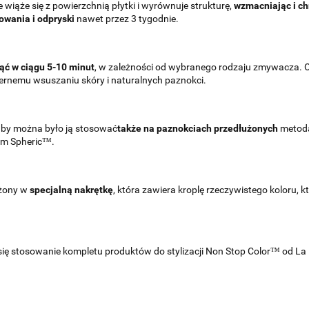
iąże się z powierzchnią płytki i wyrównuje strukturę,
wzmacniając i ch
owania i odpryski
nawet przez 3 tygodnie.
ąć w ciągu 5-10 minut
, w zależności od wybranego rodzaju zmywacza
ernemu wsuszaniu skóry i naturalnych paznokci.
 by można było ją stosować
także na paznokciach przedłużonych
metodą
em Spheric™.
ażony w
specjalną nakrętkę
, która zawiera kroplę rzeczywistego koloru, 
 się stosowanie kompletu produktów do stylizacji Non Stop Color™ od 