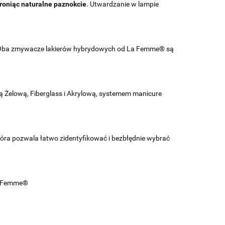
roniąc naturalne paznokcie
. Utwardzanie w lampie
. Oba zmywacze lakierów hybrydowych od La Femme® są
 Żelową, Fiberglass i Akrylową, systemem manicure
która pozwala łatwo zidentyfikować i bezbłędnie wybrać
La Femme®