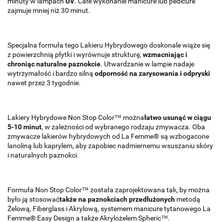
minuty w lampach
UV
. Całe wykonanie manicure lub pedicure
zajmuje mniej niż 30 minut.
Specjalna formuła tego Lakieru Hybrydowego doskonale wiąże się
z powierzchnią płytki i wyrównuje strukturę,
wzmacniając i
chroniąc naturalne paznokcie
. Utwardzanie w lampie nadaje
wytrzymałość i bardzo silną
odporność na zarysowania i odpryski
nawet przez 3 tygodnie.
Lakiery Hybrydowe Non Stop Color™ można
łatwo usunąć w ciągu
5-10 minut
, w zależności od wybranego rodzaju zmywacza. Oba
zmywacze lakierów hybrydowych od La Femme® są wzbogacone
lanoliną lub kaprylem, aby zapobiec nadmiernemu wsuszaniu skóry
i naturalnych paznokci.
Formuła Non Stop Color™ została zaprojektowana tak, by można
było ją stosować
także na paznokciach przedłużonych
metodą
Żelową, Fiberglass i Akrylową, systemem manicure tytanowego La
Femme® Easy Design a także Akrylożelem Spheric™.