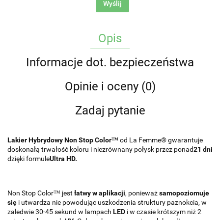
Wyślij
Opis
Informacje dot. bezpieczeństwa
Opinie i oceny (0)
Zadaj pytanie
Lakier Hybrydowy Non Stop Color™
od La Femme® gwarantuje
doskonałą trwałość koloru i niezrównany połysk przez ponad
21 dni
dzięki formule
Ultra HD.
Non Stop Color™ jest
łatwy w aplikacji
, ponieważ
samopoziomuje
się
i utwardza nie powodując uszkodzenia struktury paznokcia, w
zaledwie 30-45 sekund w lampach
LED
i w czasie krótszym niż 2