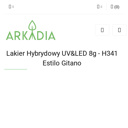
(
0
)
Zaloguj się
Zarejestruj się
Dodaj zgłoszenie
Lakier Hybrydowy UV&LED 8g - H341
Estilo Gitano