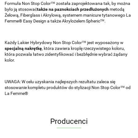
Formuła Non Stop Color™ została zaprojektowana tak, by można
było ją stosować
także na paznokciach przedłużonych
metodą
Żelową, Fiberglass i Akrylową, systemem manicure tytanowego La
Femme® Easy Design a także Akrylożelem Spheric™.
Każdy Lakier Hybrydowy Non Stop Color™ jest wyposażony w
specjalną nakrętkę
, która zawiera kroplę rzeczywistego koloru,
która pozwala łatwo zidentyfikować i bezbłędnie wybrać żądany
kolor.
UWAGA: W celu uzyskania najlepszych rezultatu zaleca się
stosowanie kompletu produktów do stylizacji Non Stop Color™ od
La Femme®
Producenci