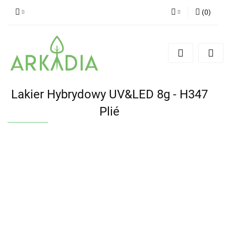
(
0
)
Zaloguj się
Zarejestruj się
Dodaj zgłoszenie
Lakier Hybrydowy UV&LED 8g - H347
Plié