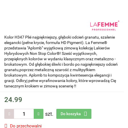
Kolor H347 Plié najpiękniejszy, głęboki odcień granatu, szalenie
elegancki (pełne krycie, formuła HD Pigment). La Femme®
przedstawia "Aplomb" wyjątkową zimową kolekcję Lakierów
Hybrydowych Non Stop Color®! Sześć wyjątkowych,
przepięknych kolorów w wydaniu klasycznym oraz metaliczno -
brokatowym. Od głębokiej śliwki i bordo po najpiękniejszy odcień
granatu,poprzez metaliczną szarość z mulitpyłkiem
brokatowym. Aplomb to kompozycja kwintesencja elegancji i
gracji. Odkryj pełne wyrafinowania kolory, które wprowadzą Cię
tanecznym krokiem w zimową scenerię !!
24.99
szt.
Do koszyka
Do przechowalni