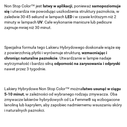
Non Stop Color™ jest
łatwy w aplikacji
, ponieważ
samopoziomuje
się
i utwardza nie powodując uszkodzenia struktury paznokcia, w
zaledwie 30-45 sekund w lampach
LED
i w czasie krótszym niż 2
minuty w lampach
UV
. Całe wykonanie manicure lub pedicure
zajmuje mniej niż 30 minut.
Specjalna formuła tego Lakieru Hybrydowego doskonale wiąże się
z powierzchnią płytki i wyrównuje strukturę,
wzmacniając i
chroniąc naturalne paznokcie
. Utwardzanie w lampie nadaje
wytrzymałość i bardzo silną
odporność na zarysowania i odpryski
nawet przez 3 tygodnie.
Lakiery Hybrydowe Non Stop Color™ można
łatwo usunąć w ciągu
5-10 minut
, w zależności od wybranego rodzaju zmywacza. Oba
zmywacze lakierów hybrydowych od La Femme® są wzbogacone
lanoliną lub kaprylem, aby zapobiec nadmiernemu wsuszaniu skóry
i naturalnych paznokci.