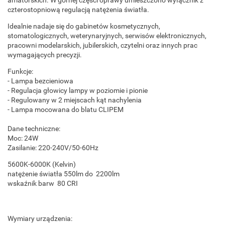
amatorskich. W górnej części oprawy umieszczono wyłącznik z
czterostopniową regulacją natężenia światła.
Idealnie nadaje się do gabinetów kosmetycznych,
stomatologicznych, weterynaryjnych, serwisów elektronicznych,
pracowni modelarskich, jubilerskich, czytelni oraz innych prac
wymagających precyzji.
Funkcje:
- Lampa bezcieniowa
- Regulacja głowicy lampy w poziomie i pionie
- Regulowany w 2 miejscach kąt nachylenia
- Lampa mocowana do blatu CLIPEM
Dane techniczne:
Moc: 24W
Zasilanie: 220-240V/50-60Hz
5600K-6000K (Kelvin)
natężenie światła 550lm do 2200lm
wskaźnik barw 80 CRI
Wymiary urządzenia: