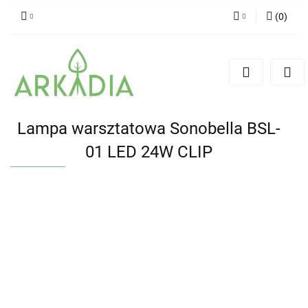
(
0
)
Zaloguj się
Zarejestruj się
Dodaj zgłoszenie
Lampa warsztatowa Sonobella BSL-
01 LED 24W CLIP