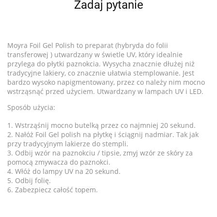
Zadaj pytanie
Moyra Foil Gel Polish to preparat (hybryda do folii
transferowej ) utwardzany w świetle UV, który idealnie
przylega do płytki paznokcia. Wysycha znacznie dłużej niż
tradycyjne lakiery, co znacznie ułatwia stemplowanie. Jest
bardzo wysoko napigmentowany, przez co należy nim mocno
wstrząsnąć przed użyciem. Utwardzany w lampach UV i LED.
Sposób użycia:
1. Wstrząśnij mocno butelką przez co najmniej 20 sekund.
2. Nałóż Foil Gel polish na płytkę i ściągnij nadmiar. Tak jak
przy tradycyjnym lakierze do stempli.
3. Odbij wzór na paznokciu / tipsie, zmyj wzór ze skóry za
pomocą zmywacza do paznokci.
4. Włóż do lampy UV na 20 sekund.
5. Odbij folię.
6. Zabezpiecz całość topem.