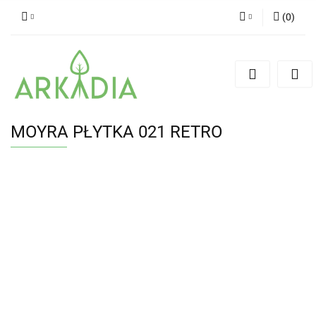
(
0
)
Zaloguj się
Zarejestruj się
Dodaj zgłoszenie
MOYRA PŁYTKA 021 RETRO