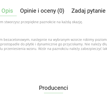
Opis
Opinie i oceny (0)
Zadaj pytanie
rym stworzysz przepiękne paznokcie na każdą okazję.
 bezacetonowym, następnie na wybranym wzorze robimy poziomą l
ostopadle do płytki i dynamicznie go przyciskamy. Nie należy dłu
elu przeniesienia wzoru. Wzór na paznokciu należy zabezpieczyć l
Producenci