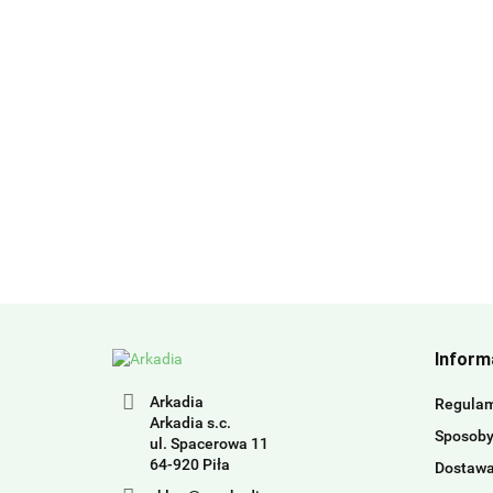
Inform
Arkadia
Regula
Arkadia s.c.
Sposoby
ul. Spacerowa 11
64-920 Piła
Dostaw