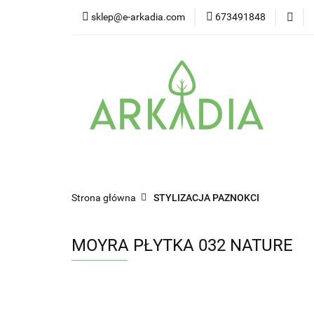
sklep@e-arkadia.com
673491848
Kategorie
Pro
Higiena i bezpiecz
Kategorie
Producenci
Twarz
W
Strona główna
STYLIZACJA PAZNOKCI
MOYRA PŁYTKA 032 NATURE