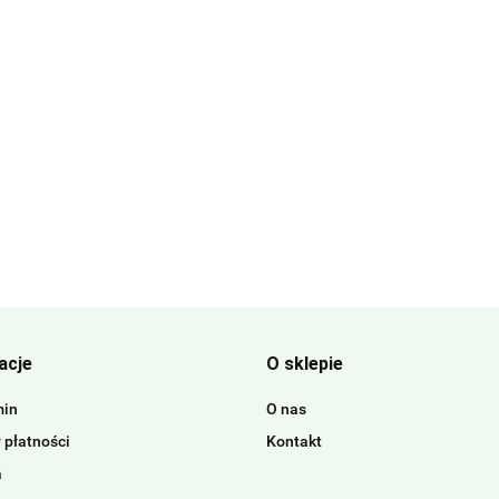
acje
O sklepie
min
O nas
 płatności
Kontakt
a