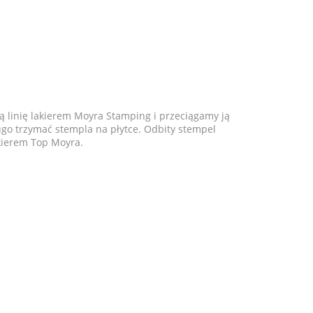
inię lakierem Moyra Stamping i przeciągamy ją
go trzymać stempla na płytce. Odbity stempel
akierem Top Moyra.