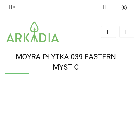
(
0
)
Zaloguj się
Zarejestruj się
Dodaj zgłoszenie
MOYRA PŁYTKA 039 EASTERN
MYSTIC