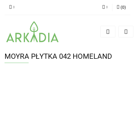
(
0
)
Zaloguj się
Zarejestruj się
Dodaj zgłoszenie
MOYRA PŁYTKA 042 HOMELAND