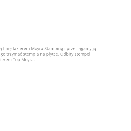
inię lakierem Moyra Stamping i przeciągamy ją
go trzymać stempla na płytce. Odbity stempel
akierem Top Moyra.