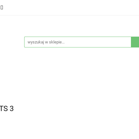
ducenci
Twarz
Włosy
Ciało
Stylizacja
eństwo
Sprzęty
Nowości
Bestsellery
łosy
Ciało
Stylizacja
Higiena i bezpieczeństwo
TS 3