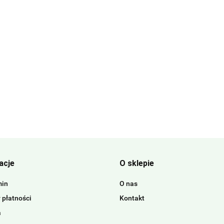
acje
O sklepie
min
O nas
 płatności
Kontakt
a