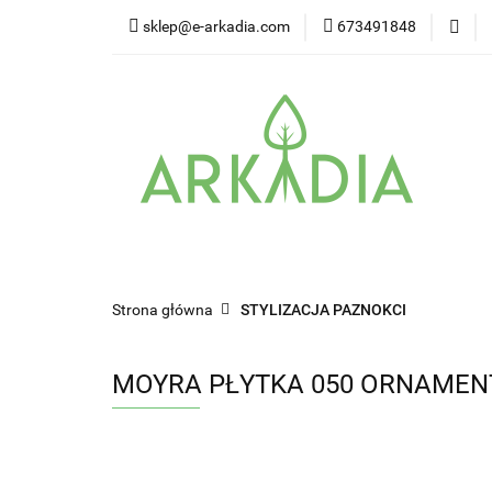
sklep@e-arkadia.com
673491848
Kategorie
Pro
Higiena i bezpiecz
Kategorie
Producenci
Twarz
W
Strona główna
STYLIZACJA PAZNOKCI
MOYRA PŁYTKA 050 ORNAMEN