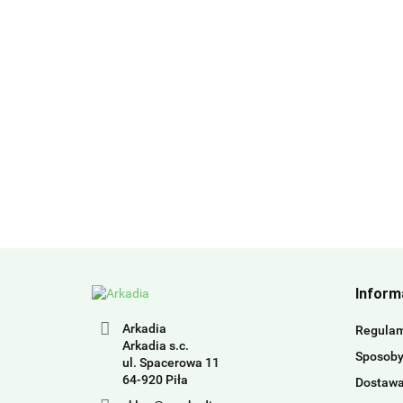
Inform
Arkadia
Regula
Arkadia s.c.
Sposoby
ul. Spacerowa 11
64-920 Piła
Dostaw