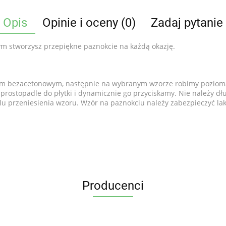
Opis
Opinie i oceny (0)
Zadaj pytanie
rym stworzysz przepiękne paznokcie na każdą okazję.
 bezacetonowym, następnie na wybranym wzorze robimy poziomą l
ostopadle do płytki i dynamicznie go przyciskamy. Nie należy dłu
elu przeniesienia wzoru. Wzór na paznokciu należy zabezpieczyć l
Producenci