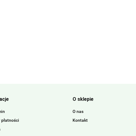
acje
O sklepie
min
O nas
 płatności
Kontakt
a