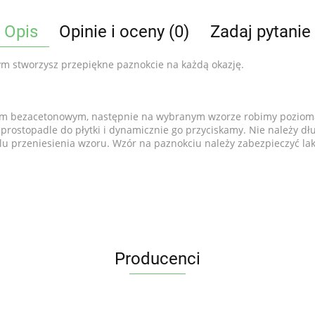
Opis
Opinie i oceny (0)
Zadaj pytanie
rym stworzysz przepiękne paznokcie na każdą okazję.
 bezacetonowym, następnie na wybranym wzorze robimy poziomą l
ostopadle do płytki i dynamicznie go przyciskamy. Nie należy dłu
elu przeniesienia wzoru. Wzór na paznokciu należy zabezpieczyć l
Producenci