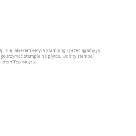
inię lakierem Moyra Stamping i przeciągamy ją
go trzymać stempla na płytce. Odbity stempel
akierem Top Moyra.