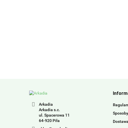
Inform
Arkadia
Regula
Arkadia s.c.
Sposoby
ul. Spacerowa 11
64-920 Piła
Dostaw