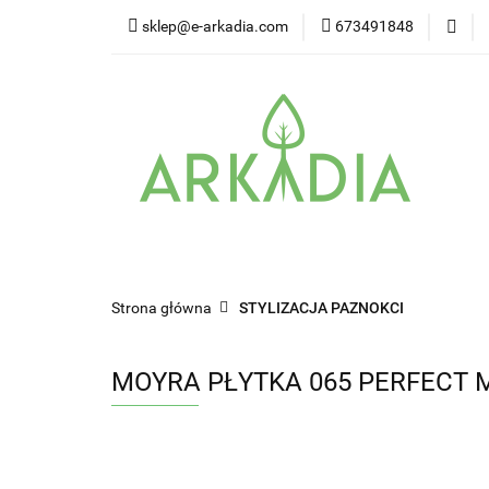
sklep@e-arkadia.com
673491848
Kategorie
Pro
Higiena i bezpiecz
Kategorie
Producenci
Twarz
W
Strona główna
STYLIZACJA PAZNOKCI
MOYRA PŁYTKA 065 PERFECT 