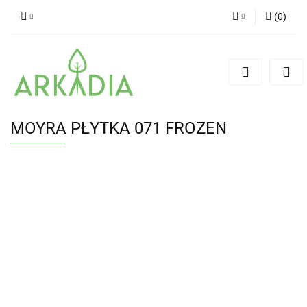
(
0
)
Zaloguj się
Zarejestruj się
Dodaj zgłoszenie
MOYRA PŁYTKA 071 FROZEN