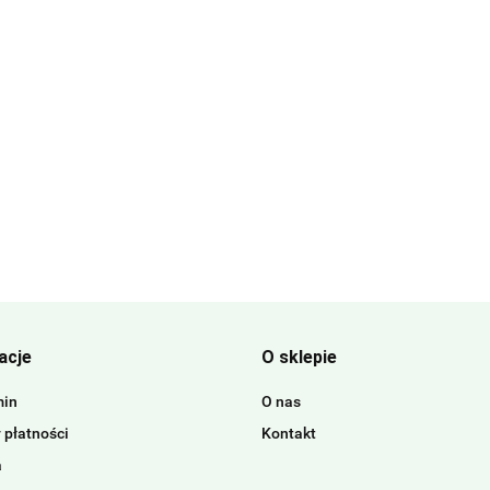
acje
O sklepie
min
O nas
 płatności
Kontakt
a