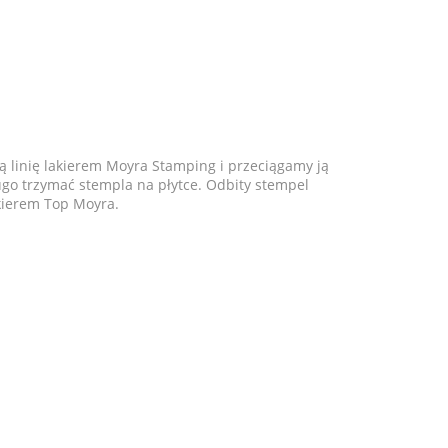
inię lakierem Moyra Stamping i przeciągamy ją
go trzymać stempla na płytce. Odbity stempel
akierem Top Moyra.