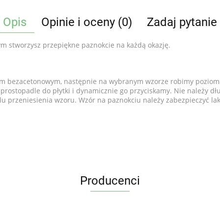
Opis
Opinie i oceny (0)
Zadaj pytanie
rym stworzysz przepiękne paznokcie na każdą okazję.
 bezacetonowym, następnie na wybranym wzorze robimy poziomą l
ostopadle do płytki i dynamicznie go przyciskamy. Nie należy dłu
elu przeniesienia wzoru. Wzór na paznokciu należy zabezpieczyć l
Producenci