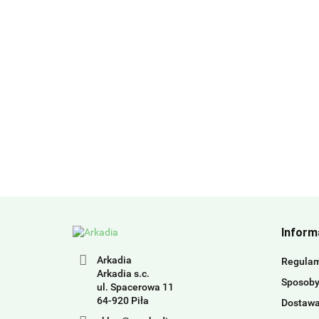
Inform
Arkadia
Regula
Arkadia s.c.
Sposoby
ul. Spacerowa 11
64-920 Piła
Dostaw