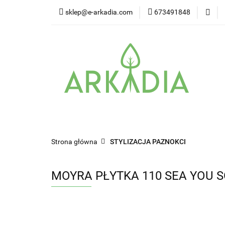
sklep@e-arkadia.com
673491848
Kategorie
Pro
Higiena i bezpiecz
Kategorie
Producenci
Twarz
W
Strona główna
STYLIZACJA PAZNOKCI
MOYRA PŁYTKA 110 SEA YOU 