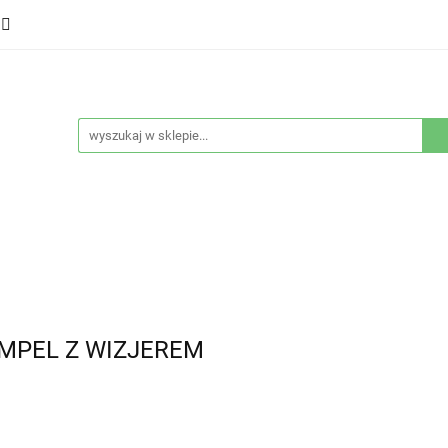
ducenci
Twarz
Włosy
Ciało
Stylizacja
eństwo
Sprzęty
Nowości
Bestsellery
łosy
Ciało
Stylizacja
Higiena i bezpieczeństwo
EMPEL Z WIZJEREM