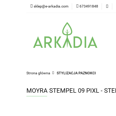
sklep@e-arkadia.com
673491848
Kategorie
Pro
Higiena i bezpiecz
Kategorie
Producenci
Twarz
W
Strona główna
STYLIZACJA PAZNOKCI
MOYRA STEMPEL 09 PIXL - ST