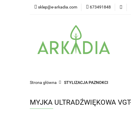
sklep@e-arkadia.com
673491848
Kategorie
Pro
Higiena i bezpiecz
Kategorie
Producenci
Twarz
W
Strona główna
STYLIZACJA PAZNOKCI
MYJKA ULTRADŹWIĘKOWA VGT-6