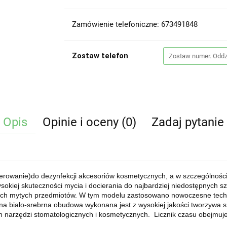
Zamówienie telefoniczne: 673491848
Zostaw telefon
Opis
Opinie i oceny (0)
Zadaj pytanie
terowanie)do dezynfekcji akcesoriów kosmetycznych, a w szczególności 
okiej skuteczności mycia i docierania do najbardziej niedostępnych 
h mytych przedmiotów. W tym modelu zastosowano nowoczesne technol
zna biało-srebrna obudowa wykonana jest z wysokiej jakości tworzywa sz
 narzędzi stomatologicznych i kosmetycznych. Licznik czasu obejmuje 