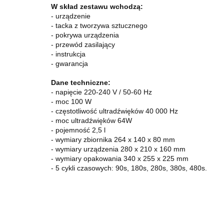
W skład zestawu wchodzą:
- urządzenie
- tacka z tworzywa sztucznego
- pokrywa urządzenia
- przewód zasilający
- instrukcja
- gwarancja
Dane techniczne:
- napięcie 220-240 V / 50-60 Hz
- moc 100 W
- częstotliwość ultradźwięków 40 000 Hz
- moc ultradźwięków 64W
- pojemność 2,5 l
- wymiary zbiornika 264 x 140 x 80 mm
- wymiary urządzenia 280 x 210 x 160 mm
- wymiary opakowania 340 x 255 x 225 mm
- 5 cykli czasowych: 90s, 180s, 280s, 380s, 480s.