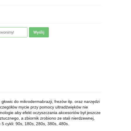
Wyślij
głowic do mikrodermabrazji, frezów itp. oraz narzędzi
szczegółów mycie przy pomocy ultradźwięków nie
ogie aby efekt oczyszczania akcesoriów był jeszcze
tucznego, a zbiornik zrobiono ze stali nierdzewnej,
5 cykli: 90s, 180s, 280s, 380s, 480s.