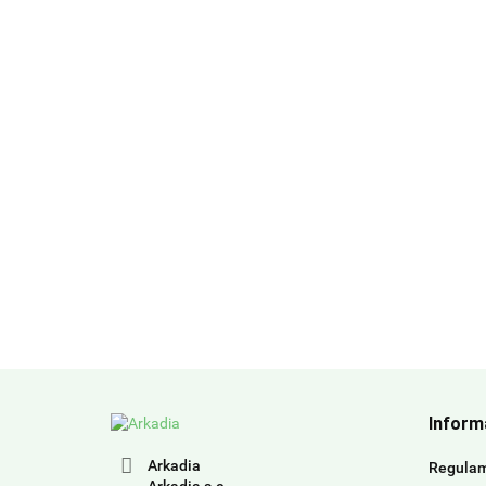
Inform
Arkadia
Regula
Arkadia s.c.