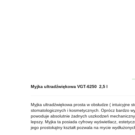
Myjka ultradźwiękowa VGT-6250 2,5 l
Myjka ultradźwiękowa prosta w obsłudze ( intuicyjne s
stomatologicznych i kosmetycznych. Oprócz bardzo wys
powoduje absolutnie żadnych uszkodzeń mechanicznyc
lepszy. Myjka ta posiada cyfrowy wyświetlacz, estetyc
jego prostokątny kształt pozwala na mycie wydłużonych