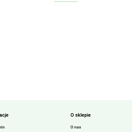
acje
O sklepie
min
O nas