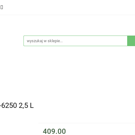
ducenci
Twarz
Włosy
Ciało
Stylizacja
eństwo
Sprzęty
Nowości
Bestsellery
łosy
Ciało
Stylizacja
Higiena i bezpieczeństwo
250 2,5 L
409.00