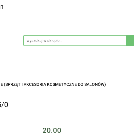
ducenci
Twarz
Włosy
Ciało
Stylizacja
eństwo
Sprzęty
Nowości
Bestsellery
łosy
Ciało
Stylizacja
Higiena i bezpieczeństwo
E (SPRZĘT I AKCESORIA KOSMETYCZNE DO SALONÓW)
5/0
20.00