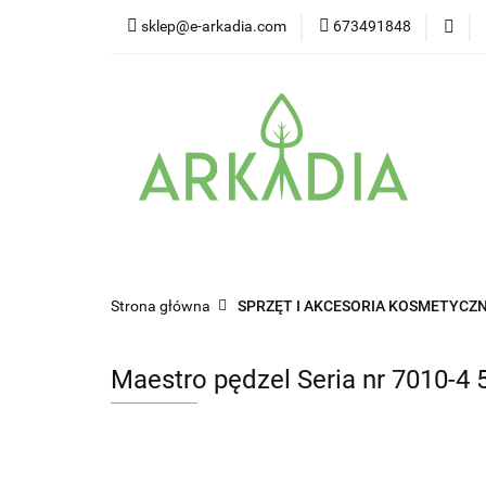
sklep@e-arkadia.com
673491848
Kategorie
Pro
Higiena i bezpiecz
Kategorie
Producenci
Twarz
W
Strona główna
SPRZĘT I AKCESORIA KOSMETYCZN
Maestro pędzel Seria nr 7010-4 