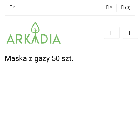
(
0
)
Zaloguj się
Zarejestruj się
Dodaj zgłoszenie
Maska z gazy 50 szt.