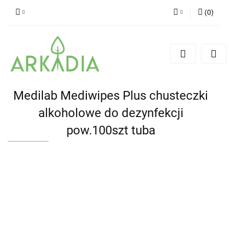
(
0
)
Zaloguj się
Zarejestruj się
Dodaj zgłoszenie
Medilab Mediwipes Plus chusteczki
alkoholowe do dezynfekcji
pow.100szt tuba