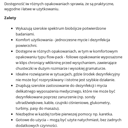
Dostępność iw różnych opakowaniach sprawia, że są praktyczne,
wygodne i łatwe w użytkowaniu.
Zalety
Wykazują szerokie spektrum biobójcze potwierdzone
badaniami.
Komfort użytkowania - jednoczesne mycie i dezynfekcja
powierzchni.
Dostępne w różnych opakowaniach, w tym w komfortowym
opakowaniu typu flow-pack - foliowe opakowanie wyposażone
w klips chroniący włókninę przed wysychaniem, zawierające
chusteczki w dużym rozmiarze i wysokiej gramaturze.
Idealne rozwiązanie w sytuacjach, gdzie środek dezynfekcyjny
nie może być rozpryskiwany i istotne jest szybkie działanie.
Znajdują szerokie zastosowanie do dezynfekcji i mycia
delikatnego wyposażenia medycznego, które nie może być
dezynfekowane poprzez zanurzenie (np. sondy
ultradźwiękowe, kable, czujniki ciśnieniowe, glukometry,
turbiny, pasy do masażu).
Niezbędne w każdej torbie pierwszej pomocy np. karetka.
Gotowe do użycia – mogą być użyte natychmiast, bez żadnych
dodatkowych czynności.