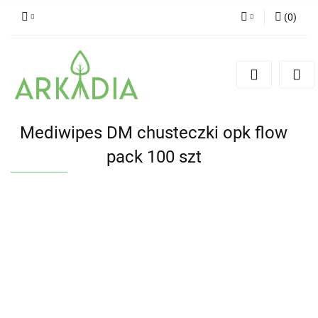
(
0
)
Zaloguj się
Zarejestruj się
Dodaj zgłoszenie
Mediwipes DM chusteczki opk flow
pack 100 szt