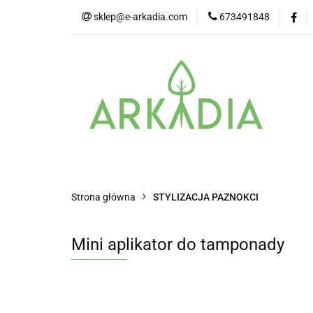
sklep@e-arkadia.com
673491848
Kategorie
Pro
Higiena i bezpiecz
Kategorie
Producenci
Twarz
Strona główna
STYLIZACJA PAZNOKCI
Mini aplikator do tamponady