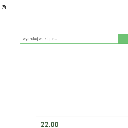
ducenci
Twarz
Włosy
Ciało
Stylizacja
eństwo
Sprzęty
Nowości
Bestsellery
Włosy
Ciało
Stylizacja
Higiena i bezpieczeńs
22.00