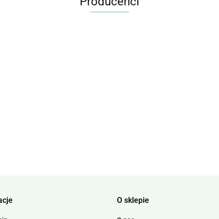
Producenci
acje
O sklepie