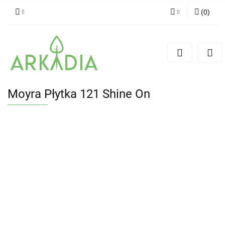
(
0
)
Zaloguj się
Zarejestruj się
Dodaj zgłoszenie
Moyra Płytka 121 Shine On