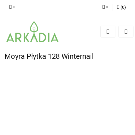
(
0
)
Zaloguj się
Zarejestruj się
Dodaj zgłoszenie
Moyra Płytka 128 Winternail