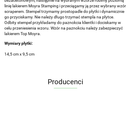
bezacetonowym, następnie na wybranym wzorze robimy poziomą
linię lakierem Moyra Stamping i przeciągamy ją przez wybrany wzór
scraperem. Stempel trzymamy prostopadle do płytki i dynamicznie
go przyciskamy. Nie należy długo trzymać stempla na płytce.
Odbity stempel przykładamy do paznokcia klientki i dociskamy w
celu przeniesienia wzoru. Wzór na paznokciu należy zabezpieczyć
lakierem Top Moyra.
Wymiary płytki:
14,5 cm x 9,5 cm
Producenci