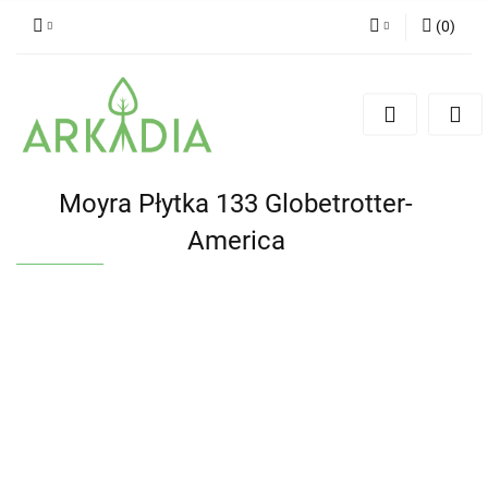
(
0
)
Zaloguj się
Zarejestruj się
Dodaj zgłoszenie
Moyra Płytka 133 Globetrotter-
America