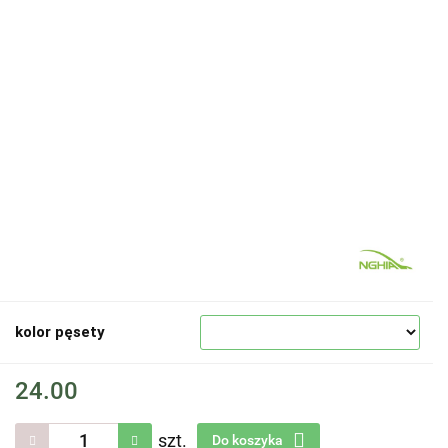
kolor pęsety
24.00
szt.
Do koszyka