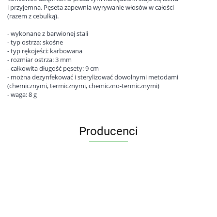
i przyjemna. Pęseta zapewnia wyrywanie włosów w całości
(razem z cebulką).
- wykonane z barwionej stali
- typ ostrza: skośne
- typ rękojeści: karbowana
- rozmiar ostrza: 3 mm
- całkowita długość pęsety: 9 cm
- można dezynfekować i sterylizować dowolnymi metodami
(chemicznymi, termicznymi, chemiczno-termicznymi)
- waga: 8 g
Producenci