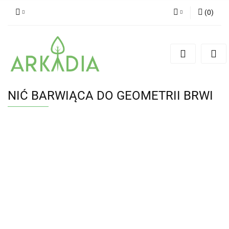
(
0
)
Zaloguj się
Zarejestruj się
Dodaj zgłoszenie
NIĆ BARWIĄCA DO GEOMETRII BRWI