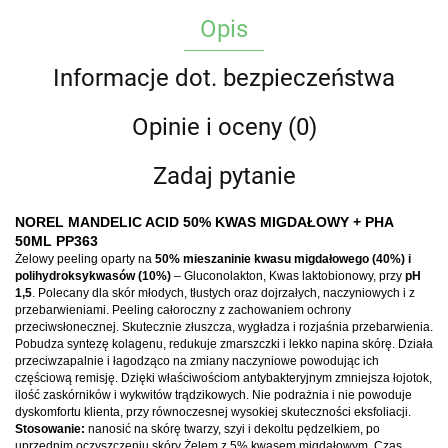
Opis
Informacje dot. bezpieczeństwa
Opinie i oceny (0)
Zadaj pytanie
NOREL MANDELIC ACID 50% KWAS MIGDAŁOWY + PHA
50ML PP363
Żelowy peeling oparty na
50% mieszaninie kwasu migdałowego (40%) i
polihydroksykwasów (10%)
– Gluconolakton, Kwas laktobionowy, przy
pH
1,5
. Polecany dla skór młodych, tłustych oraz dojrzałych, naczyniowych i z
przebarwieniami. Peeling całoroczny z zachowaniem ochrony
przeciwsłonecznej. Skutecznie złuszcza, wygładza i rozjaśnia przebarwienia.
Pobudza syntezę kolagenu, redukuje zmarszczki i lekko napina skórę. Działa
przeciwzapalnie i łagodząco na zmiany naczyniowe powodując ich
częściową remisję. Dzięki właściwościom antybakteryjnym zmniejsza łojotok,
ilość zaskórników i wykwitów trądzikowych. Nie podrażnia i nie powoduje
dyskomfortu klienta, przy równoczesnej wysokiej skuteczności eksfoliacji.
Stosowanie:
nanosić na skórę twarzy, szyi i dekoltu pędzelkiem, po
uprzednim oczyszczeniu skóry Żelem z 5% kwasem migdałowym. Czas