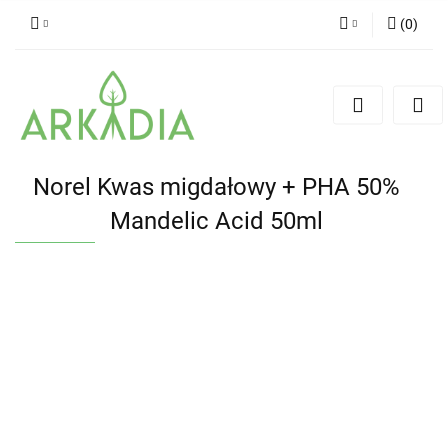
(
0
)
Zaloguj się
Zarejestruj się
Dodaj zgłoszenie
Norel Kwas migdałowy + PHA 50%
Mandelic Acid 50ml