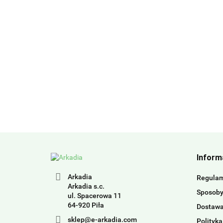
Inform
Arkadia
Regula
Arkadia s.c.
Sposoby
ul. Spacerowa 11
64-920 Piła
Dostaw
sklep@e-arkadia.com
Polityka