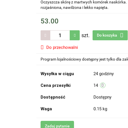
Oczyszcza skórę z martwych komórek naskórka. 
rozjaśniona, nawilżona i lekko napięta.
53.00
szt.
Do koszyka
Do przechowalni
Program lojalnościowy dostępny jest tylko dla z
Wysyłka w ciągu
24 godziny
Cena przesyłki
14
Dostępność
Dostępny
Waga
0.15 kg
Zadaj pytanie