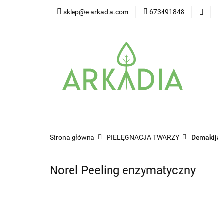
sklep@e-arkadia.com
673491848
Kategorie
Pro
Higiena i bezpiecz
Kategorie
Producenci
Twarz
W
Strona główna
PIELĘGNACJA TWARZY
Demakija
Norel Peeling enzymatyczny