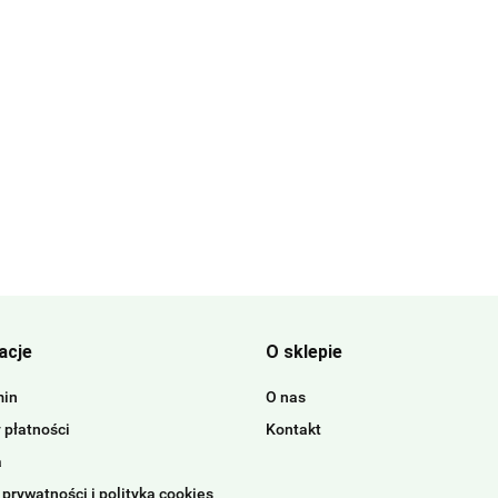
acje
O sklepie
min
O nas
 płatności
Kontakt
a
 prywatności i polityka cookies