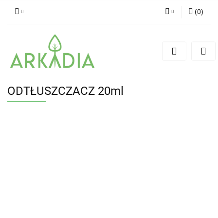
(
0
)
Zaloguj się
Zarejestruj się
Dodaj zgłoszenie
ODTŁUSZCZACZ 20ml