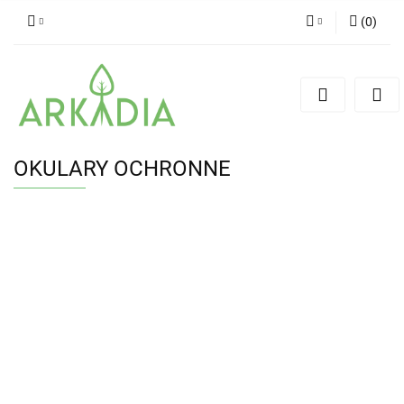
(
0
)
Zaloguj się
Zarejestruj się
Dodaj zgłoszenie
OKULARY OCHRONNE