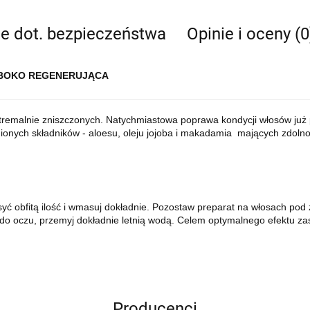
je dot. bezpieczeństwa
Opinie i oceny (0
ŁĘBOKO REGENERUJĄCA
emalnie zniszczonych. Natychmiastowa poprawa kondycji włosów już po
onych składników - aloesu, oleju jojoba i makadamia mających zdolność
 obfitą ilość i wmasuj dokładnie. Pozostaw preparat na włosach pod ź
tu do oczu, przemyj dokładnie letnią wodą. Celem optymalnego efektu 
Producenci