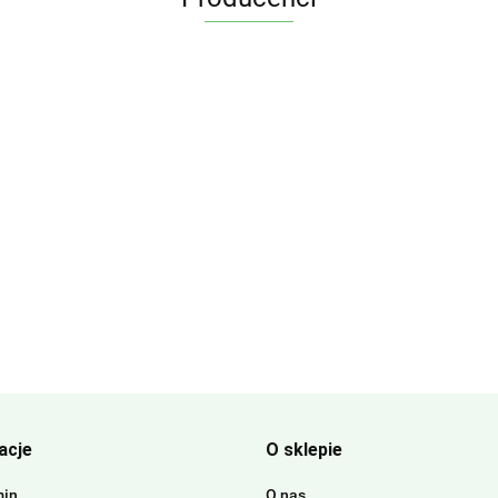
acje
O sklepie
min
O nas