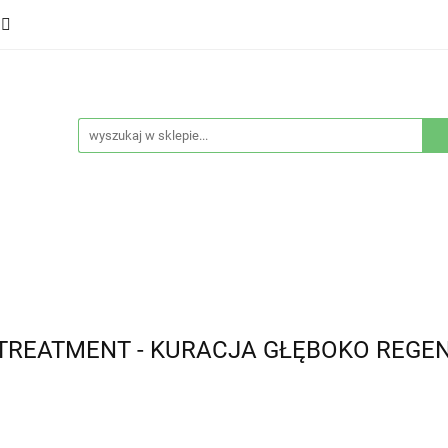
ducenci
Twarz
Włosy
Ciało
Stylizacja
eństwo
Sprzęty
Nowości
Bestsellery
łosy
Ciało
Stylizacja
Higiena i bezpieczeństwo
 TREATMENT - KURACJA GŁĘBOKO REGEN