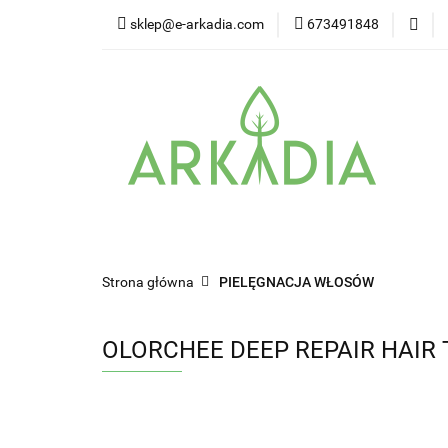
sklep@e-arkadia.com
673491848
Kategorie
Pro
Higiena i bezpiecz
Kategorie
Producenci
Twarz
W
Strona główna
PIELĘGNACJA WŁOSÓW
OLORCHEE DEEP REPAIR HAIR