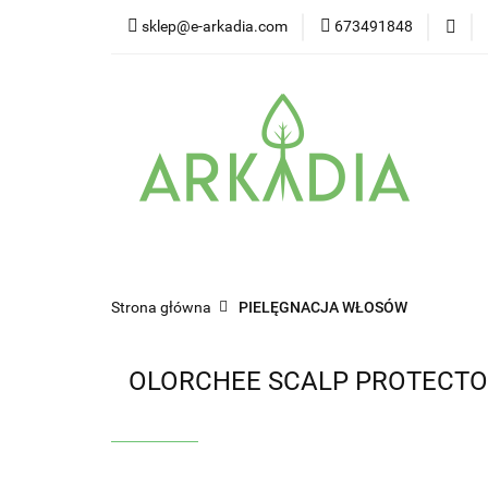
sklep@e-arkadia.com
673491848
Kategorie
Pro
Higiena i bezpiecz
Kategorie
Producenci
Twarz
W
Strona główna
PIELĘGNACJA WŁOSÓW
OLORCHEE SCALP PROTECTO