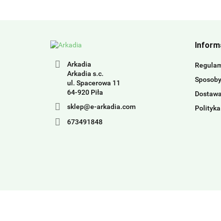
Inform
Arkadia
Regula
Arkadia s.c.
Sposoby
ul. Spacerowa 11
64-920 Piła
Dostaw
sklep@e-arkadia.com
Polityka
673491848