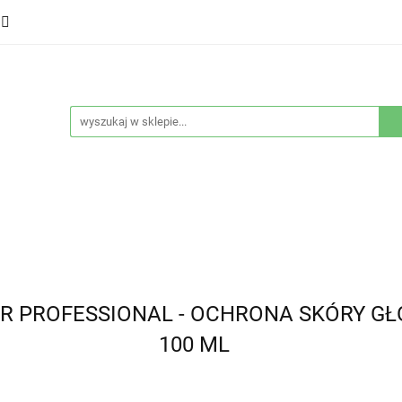
ducenci
Twarz
Włosy
Ciało
Stylizacja
eństwo
Sprzęty
Nowości
Bestsellery
łosy
Ciało
Stylizacja
Higiena i bezpieczeństwo
R PROFESSIONAL - OCHRONA SKÓRY G
100 ML