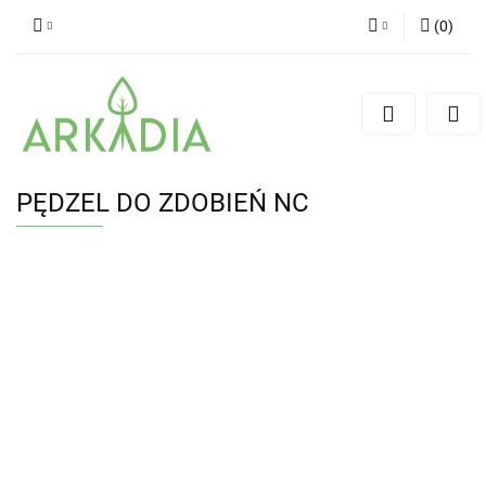
(
0
)
Zaloguj się
Zarejestruj się
Dodaj zgłoszenie
PĘDZEL DO ZDOBIEŃ NC