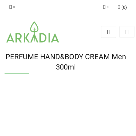
(
0
)
Zaloguj się
Zarejestruj się
Dodaj zgłoszenie
PERFUME HAND&BODY CREAM Men
300ml