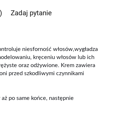
)
Zadaj pytanie
Kontroluje niesforność włosów,wygładza
 modelowaniu, kręceniu włosów lub ich
prężyste oraz odżywione. Krem zawiera
hroni przed szkodliwymi czynnikami
 aż po same końce, następnie