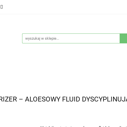
ducenci
Twarz
Włosy
Ciało
Stylizacja
eństwo
Sprzęty
Nowości
Bestsellery
łosy
Ciało
Stylizacja
Higiena i bezpieczeństwo
RIZER – ALOESOWY FLUID DYSCYPLINUJ