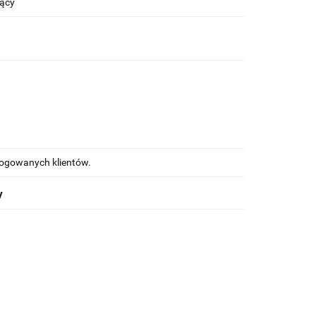
jący
alogowanych klientów.
y