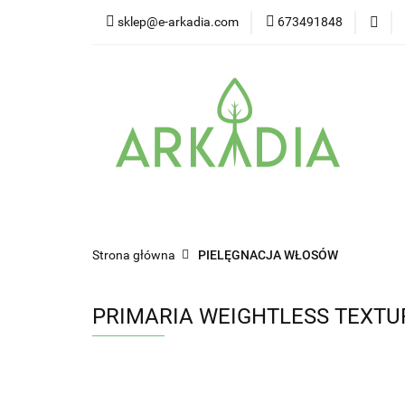
sklep@e-arkadia.com
673491848
Kategorie
Pro
Higiena i bezpiecz
Kategorie
Producenci
Twarz
W
Strona główna
PIELĘGNACJA WŁOSÓW
PRIMARIA WEIGHTLESS TEXTU