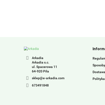
Inform
Arkadia
Regula
Arkadia s.c.
Sposoby
ul. Spacerowa 11
64-920 Piła
Dostaw
sklep@e-arkadia.com
Polityka
673491848