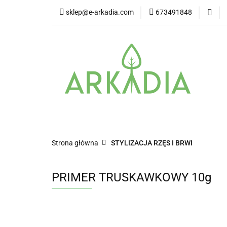
sklep@e-arkadia.com
673491848
Kategorie
Pro
Higiena i bezpiecz
Kategorie
Producenci
Twarz
W
Strona główna
STYLIZACJA RZĘS I BRWI
PRIMER TRUSKAWKOWY 10g