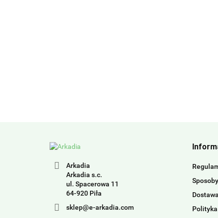
Inform
Arkadia
Regula
Arkadia s.c.
Sposoby
ul. Spacerowa 11
64-920 Piła
Dostaw
sklep@e-arkadia.com
Polityka