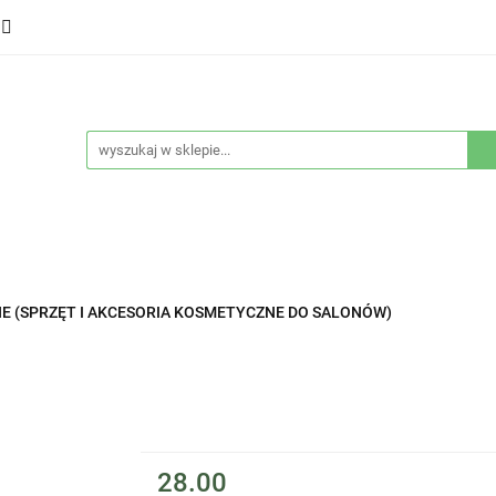
ducenci
Twarz
Włosy
Ciało
Stylizacja
eństwo
Sprzęty
Nowości
Bestsellery
łosy
Ciało
Stylizacja
Higiena i bezpieczeństwo
E (SPRZĘT I AKCESORIA KOSMETYCZNE DO SALONÓW)
28.00