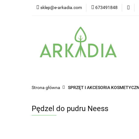
sklep@e-arkadia.com
673491848
Kategorie
Pro
Higiena i bezpiecz
Kategorie
Producenci
Twarz
W
Strona główna
SPRZĘT I AKCESORIA KOSMETYCZN
Pędzel do pudru Neess