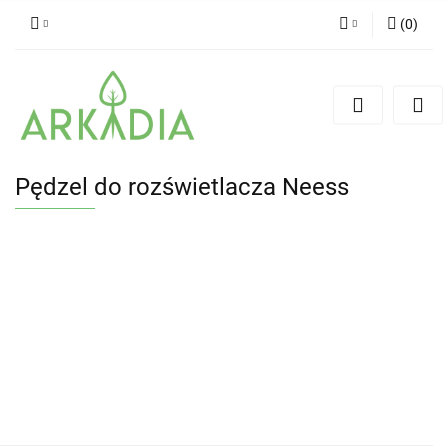
(
0
)
Zaloguj się
Zarejestruj się
Dodaj zgłoszenie
Pędzel do rozświetlacza Neess